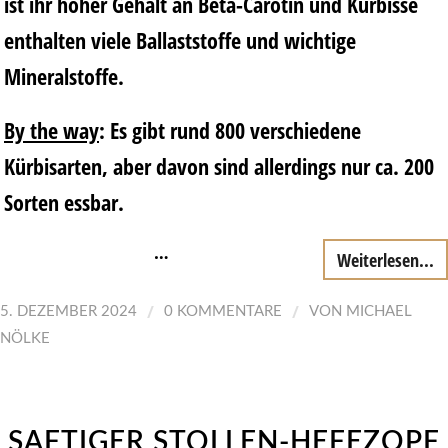
ist ihr hoher Gehalt an Beta-Carotin und Kürbisse
enthalten viele Ballaststoffe und wichtige
Mineralstoffe.
By the way
: Es gibt rund 800 verschiedene
Kürbisarten, aber davon sind allerdings nur ca. 200
Sorten essbar.
…
Weiterlesen...
/
/
5. DEZEMBER 2024
0 KOMMENTARE
VON
MICHAEL
NÖLKE
SAFTIGER STOLLEN-HEFEZOPF