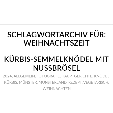
SCHLAGWORTARCHIV FÜR:
WEIHNACHTSZEIT
KÜRBIS-SEMMELKNÖDEL MIT
NUSSBRÖSEL
2024
,
ALLGEMEIN
,
FOTOGRAFIE
,
HAUPTGERICHTE
,
KNÖDEL
,
KÜRBIS
,
MÜNSTER
,
MÜNSTERLAND
,
REZEPT
,
VEGETARISCH
,
WEIHNACHTEN