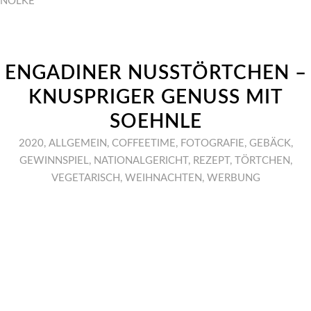
NÖLKE
ENGADINER NUSSTÖRTCHEN –
KNUSPRIGER GENUSS MIT
SOEHNLE
2020
,
ALLGEMEIN
,
COFFEETIME
,
FOTOGRAFIE
,
GEBÄCK
,
GEWINNSPIEL
,
NATIONALGERICHT
,
REZEPT
,
TÖRTCHEN
,
VEGETARISCH
,
WEIHNACHTEN
,
WERBUNG