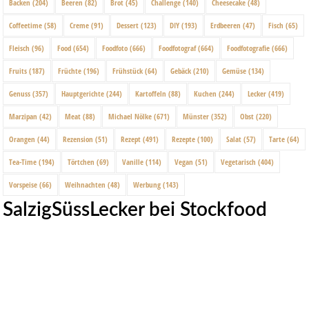
Backen
(204)
Beeren
(82)
Brot
(45)
Challenge
(140)
Cheesecake
(48)
Coffeetime
(58)
Creme
(91)
Dessert
(123)
DIY
(193)
Erdbeeren
(47)
Fisch
(65)
Fleisch
(96)
Food
(654)
Foodfoto
(666)
Foodfotograf
(664)
Foodfotografie
(666)
Fruits
(187)
Früchte
(196)
Frühstück
(64)
Gebäck
(210)
Gemüse
(134)
Genuss
(357)
Hauptgerichte
(244)
Kartoffeln
(88)
Kuchen
(244)
Lecker
(419)
Marzipan
(42)
Meat
(88)
Michael Nölke
(671)
Münster
(352)
Obst
(220)
Orangen
(44)
Rezension
(51)
Rezept
(491)
Rezepte
(100)
Salat
(57)
Tarte
(64)
Tea-Time
(194)
Törtchen
(69)
Vanille
(114)
Vegan
(51)
Vegetarisch
(404)
Vorspeise
(66)
Weihnachten
(48)
Werbung
(143)
SalzigSüssLecker bei Stockfood