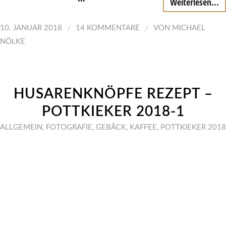
Weiterlesen...
/
/
10. JANUAR 2018
14 KOMMENTARE
VON
MICHAEL
NÖLKE
HUSARENKNÖPFE REZEPT –
POTTKIEKER 2018-1
ALLGEMEIN
,
FOTOGRAFIE
,
GEBÄCK
,
KAFFEE
,
POTTKIEKER 2018