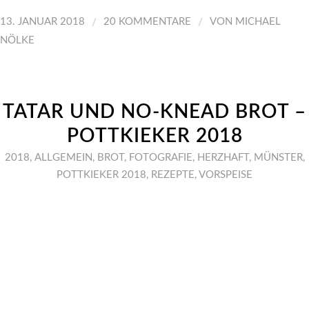
/
/
13. JANUAR 2018
20 KOMMENTARE
VON
MICHAEL
NÖLKE
TATAR UND NO-KNEAD BROT –
POTTKIEKER 2018
2018
,
ALLGEMEIN
,
BROT
,
FOTOGRAFIE
,
HERZHAFT
,
MÜNSTER
,
POTTKIEKER 2018
,
REZEPTE
,
VORSPEISE