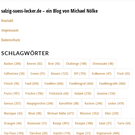
salzig-suess-lecker.de – ein Blog von Michael Nölke
Kontakt
Impressum
Datenschutz
SCHLAGWÖRTER
Backen
(204)
Beeren
(82)
Brot
(45)
Challenge
(140)
Cheesecake
(48)
Coffeetime
(58)
Creme
(91)
Dessert
(123)
DIY
(193)
Erdbeeren
(47)
Fisch
(65)
Fleisch
(96)
Food
(654)
Foodfoto
(666)
Foodfotograf
(664)
Foodfotografie
(666)
Fruits
(187)
Früchte
(196)
Frühstück
(64)
Gebäck
(210)
Gemüse
(134)
Genuss
(357)
Hauptgerichte
(244)
Kartoffeln
(88)
Kuchen
(244)
Lecker
(419)
Marzipan
(42)
Meat
(88)
Michael Nölke
(671)
Münster
(352)
Obst
(220)
Orangen
(44)
Rezension
(51)
Rezept
(491)
Rezepte
(100)
Salat
(57)
Tarte
(64)
Tea-Time
(194)
Törtchen
(69)
Vanille
(114)
Vegan
(51)
Vegetarisch
(404)