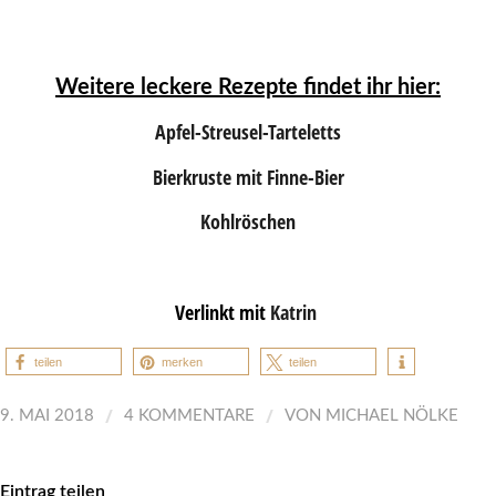
Weitere leckere Rezepte findet ihr hier:
Apfel-Streusel-Tarteletts
Bierkruste mit Finne-Bier
Kohlröschen
Verlinkt mit
Katrin
teilen
merken
teilen
/
/
9. MAI 2018
4 KOMMENTARE
VON
MICHAEL NÖLKE
Eintrag teilen