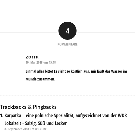
4
KOMMENTARE
zorra
10. Mai 2018 um 15:18
sagte:
Einmal alles bitte! Es sieht so köstlich aus, mir läuft das Wasser im
Munde zusammen.
Trackbacks & Pingbacks
Karpatka – eine polnische Spezialität, aufgezeichnet von der WDR-
Lokalzeit - Salzig, Süß und Lecker
8. September 2018 um 8:03 Uhr