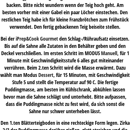
backen. Bitte nicht wundern wenn der Teig hoch geht. Am
besten vorher mit einer Gabel ein paar Löcher einstechen. Den
restlichen Teig habe ich für kleine Franzbrötchen zum Frühstück
verwendet. Den fertig gebackenen Teig beiseite stellen.
Bei der
iPrep&Cook Gourmet
den Schlag-/Rühraufsatz einsetzen.
Bis auf die Sahne alle Zutaten in den Behälter geben und den
Deckel verschließen. Im ersten Schritt im MODUS
Manuell
, für 1
Minute mit Geschwindigkeitsstufe 6 alles gut miteinander
verrühren. Beim 2.ten Schritt wird die Masse erwärmt. Dazu
wählt man Modus
Dessert
, für 15 Minuten, mit Geschwindigkeit
Stufe 5 und stellt die Temperatur auf 90 C. Die fertige
Puddingmasse, am besten im Kühlschrank, abkühlen lassen
bevor man die Sahne schlägt und unterhebt. Bitte aufpassen,
dass die Puddingmasse nicht zu fest wird, da sich sonst die
Sahne nur schwer unterheben lässt.
Den 1.ten Blätterteigboden in eine rechteckige Form legen. Zirka
2/3 der Puddingmasse darüber gießen, glatt streichen und die