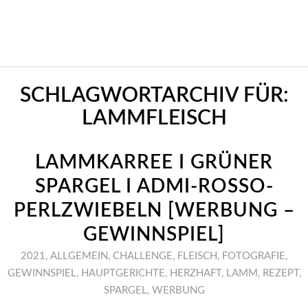
SCHLAGWORTARCHIV FÜR:
LAMMFLEISCH
LAMMKARREE I GRÜNER
SPARGEL I ADMI-ROSSO-
PERLZWIEBELN [WERBUNG –
GEWINNSPIEL]
2021
,
ALLGEMEIN
,
CHALLENGE
,
FLEISCH
,
FOTOGRAFIE
,
GEWINNSPIEL
,
HAUPTGERICHTE
,
HERZHAFT
,
LAMM
,
REZEPT
,
SPARGEL
,
WERBUNG