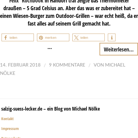
Felix`Kochbook
in Handorf traf zeigte das Thermometer
draußen – 5 Grad Celsius an. Aber das was er zubereitet hat –
einen Wiesen-Burger zum Outdoor-Grillen – war echt heiß, da er
fast alles auf seinem Grill gemacht hat.
teilen
merken
teilen
…
Weiterlesen...
/
/
14. FEBRUAR 2018
9 KOMMENTARE
VON
MICHAEL
NÖLKE
salzig-suess-lecker.de – ein Blog von Michael Nölke
Kontakt
Impressum