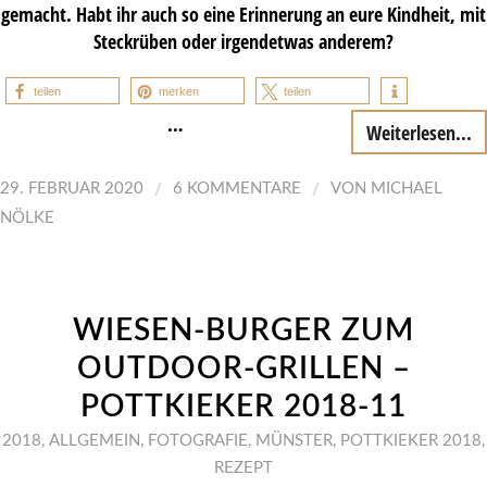
gemacht. Habt ihr auch so eine Erinnerung an eure Kindheit, mit
Steckrüben oder irgendetwas anderem?
teilen
merken
teilen
…
Weiterlesen...
/
/
29. FEBRUAR 2020
6 KOMMENTARE
VON
MICHAEL
NÖLKE
WIESEN-BURGER ZUM
OUTDOOR-GRILLEN –
POTTKIEKER 2018-11
2018
,
ALLGEMEIN
,
FOTOGRAFIE
,
MÜNSTER
,
POTTKIEKER 2018
,
REZEPT