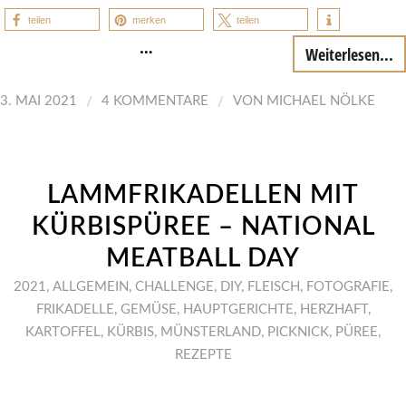
teilen
merken
teilen
…
Weiterlesen...
/
/
3. MAI 2021
4 KOMMENTARE
VON
MICHAEL NÖLKE
LAMMFRIKADELLEN MIT
KÜRBISPÜREE – NATIONAL
MEATBALL DAY
2021
,
ALLGEMEIN
,
CHALLENGE
,
DIY
,
FLEISCH
,
FOTOGRAFIE
,
FRIKADELLE
,
GEMÜSE
,
HAUPTGERICHTE
,
HERZHAFT
,
KARTOFFEL
,
KÜRBIS
,
MÜNSTERLAND
,
PICKNICK
,
PÜREE
,
REZEPTE