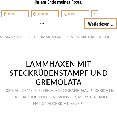
ihr am Ende meines Posts.
teilen
merken
teilen
…
Weiterlesen...
/
/
9. MÄRZ 2021
3 KOMMENTARE
VON
MICHAEL NÖLKE
LAMMHAXEN MIT
STECKRÜBENSTAMPF UND
GREMOLATA
2020
,
ALLGEMEIN
,
FLEISCH
,
FOTOGRAFIE
,
HAUPTGERICHTE
,
HERZHAFT
,
KARTOFFELN
,
MÜNSTER
,
MÜNSTERLAND
,
NATIONALGERICHT
,
REZEPT