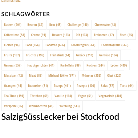
Datenschutz
SCHLAGWÖRTER
Backen
(204)
Beeren
(82)
Brot
(45)
Challenge
(140)
Cheesecake
(48)
Coffeetime
(58)
Creme
(91)
Dessert
(123)
DIY
(193)
Erdbeeren
(47)
Fisch
(65)
Fleisch
(96)
Food
(654)
Foodfoto
(666)
Foodfotograf
(664)
Foodfotografie
(666)
Fruits
(187)
Früchte
(196)
Frühstück
(64)
Gebäck
(210)
Gemüse
(134)
Genuss
(357)
Hauptgerichte
(244)
Kartoffeln
(88)
Kuchen
(244)
Lecker
(419)
Marzipan
(42)
Meat
(88)
Michael Nölke
(671)
Münster
(352)
Obst
(220)
Orangen
(44)
Rezension
(51)
Rezept
(491)
Rezepte
(100)
Salat
(57)
Tarte
(64)
Tea-Time
(194)
Törtchen
(69)
Vanille
(114)
Vegan
(51)
Vegetarisch
(404)
Vorspeise
(66)
Weihnachten
(48)
Werbung
(143)
SalzigSüssLecker bei Stockfood