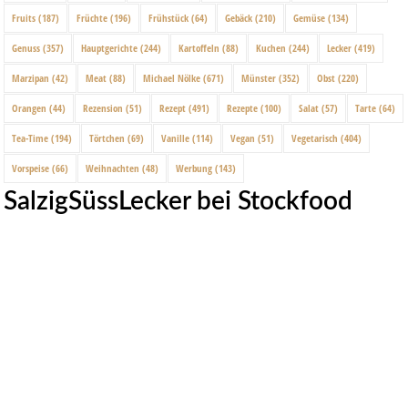
Fruits
(187)
Früchte
(196)
Frühstück
(64)
Gebäck
(210)
Gemüse
(134)
Genuss
(357)
Hauptgerichte
(244)
Kartoffeln
(88)
Kuchen
(244)
Lecker
(419)
Marzipan
(42)
Meat
(88)
Michael Nölke
(671)
Münster
(352)
Obst
(220)
Orangen
(44)
Rezension
(51)
Rezept
(491)
Rezepte
(100)
Salat
(57)
Tarte
(64)
Tea-Time
(194)
Törtchen
(69)
Vanille
(114)
Vegan
(51)
Vegetarisch
(404)
Vorspeise
(66)
Weihnachten
(48)
Werbung
(143)
SalzigSüssLecker bei Stockfood