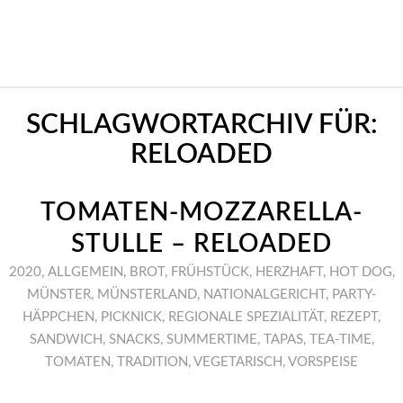
SCHLAGWORTARCHIV FÜR:
RELOADED
TOMATEN-MOZZARELLA-
STULLE – RELOADED
2020
,
ALLGEMEIN
,
BROT
,
FRÜHSTÜCK
,
HERZHAFT
,
HOT DOG
,
MÜNSTER
,
MÜNSTERLAND
,
NATIONALGERICHT
,
PARTY-
HÄPPCHEN
,
PICKNICK
,
REGIONALE SPEZIALITÄT
,
REZEPT
,
SANDWICH
,
SNACKS
,
SUMMERTIME
,
TAPAS
,
TEA-TIME
,
TOMATEN
,
TRADITION
,
VEGETARISCH
,
VORSPEISE