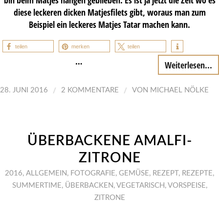
diese leckeren dicken Matjesfilets gibt, woraus man zum
Beispiel ein leckeres Matjes Tatar machen kann.
teilen
merken
teilen
…
Weiterlesen...
/
/
28. JUNI 2016
2 KOMMENTARE
VON
MICHAEL NÖLKE
ÜBERBACKENE AMALFI-
ZITRONE
2016
,
ALLGEMEIN
,
FOTOGRAFIE
,
GEMÜSE
,
REZEPT
,
REZEPTE
,
SUMMERTIME
,
ÜBERBACKEN
,
VEGETARISCH
,
VORSPEISE
,
ZITRONE