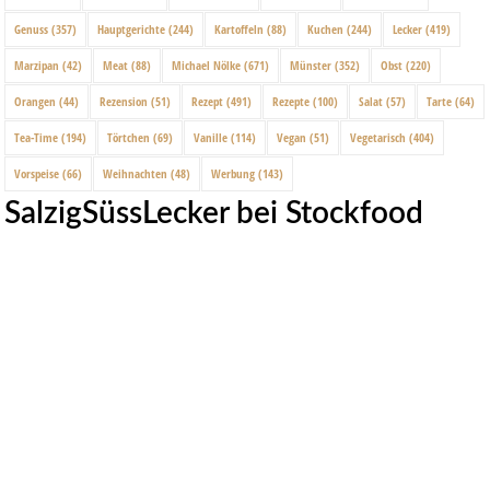
Genuss
(357)
Hauptgerichte
(244)
Kartoffeln
(88)
Kuchen
(244)
Lecker
(419)
Marzipan
(42)
Meat
(88)
Michael Nölke
(671)
Münster
(352)
Obst
(220)
Orangen
(44)
Rezension
(51)
Rezept
(491)
Rezepte
(100)
Salat
(57)
Tarte
(64)
Tea-Time
(194)
Törtchen
(69)
Vanille
(114)
Vegan
(51)
Vegetarisch
(404)
Vorspeise
(66)
Weihnachten
(48)
Werbung
(143)
SalzigSüssLecker bei Stockfood