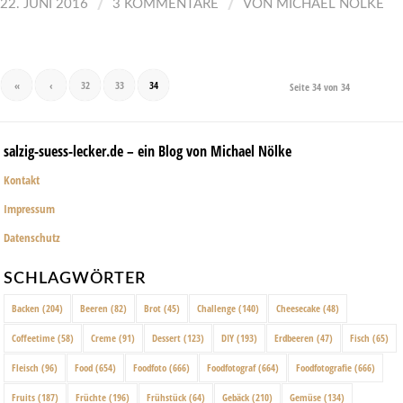
/
/
22. JUNI 2016
3 KOMMENTARE
VON
MICHAEL NÖLKE
«
‹
32
33
34
Seite 34 von 34
salzig-suess-lecker.de – ein Blog von Michael Nölke
Kontakt
Impressum
Datenschutz
SCHLAGWÖRTER
Backen
(204)
Beeren
(82)
Brot
(45)
Challenge
(140)
Cheesecake
(48)
Coffeetime
(58)
Creme
(91)
Dessert
(123)
DIY
(193)
Erdbeeren
(47)
Fisch
(65)
Fleisch
(96)
Food
(654)
Foodfoto
(666)
Foodfotograf
(664)
Foodfotografie
(666)
Fruits
(187)
Früchte
(196)
Frühstück
(64)
Gebäck
(210)
Gemüse
(134)