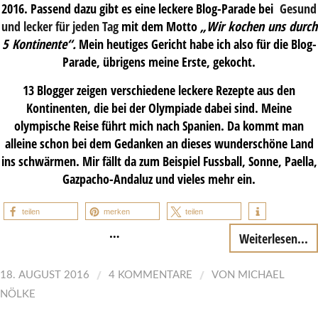
2016. Passend dazu gibt es eine leckere Blog-Parade bei
Gesund
und lecker für jeden Tag
mit dem Motto
„Wir kochen uns durch
5 Kontinente“.
Mein heutiges Gericht habe ich also für die Blog-
Parade, übrigens meine Erste, gekocht.
13 Blogger zeigen verschiedene leckere Rezepte aus den
Kontinenten, die bei der Olympiade dabei sind. Meine
olympische Reise führt mich nach Spanien. Da kommt man
alleine schon bei dem Gedanken an dieses wunderschöne Land
ins schwärmen. Mir fällt da zum Beispiel Fussball, Sonne, Paella,
Gazpacho-Andaluz und vieles mehr ein.
teilen
merken
teilen
…
Weiterlesen...
/
/
18. AUGUST 2016
4 KOMMENTARE
VON
MICHAEL
NÖLKE