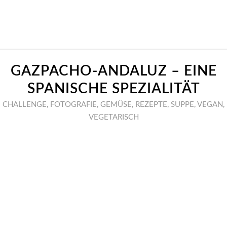
GAZPACHO-ANDALUZ – EINE
SPANISCHE SPEZIALITÄT
CHALLENGE
,
FOTOGRAFIE
,
GEMÜSE
,
REZEPTE
,
SUPPE
,
VEGAN
,
VEGETARISCH