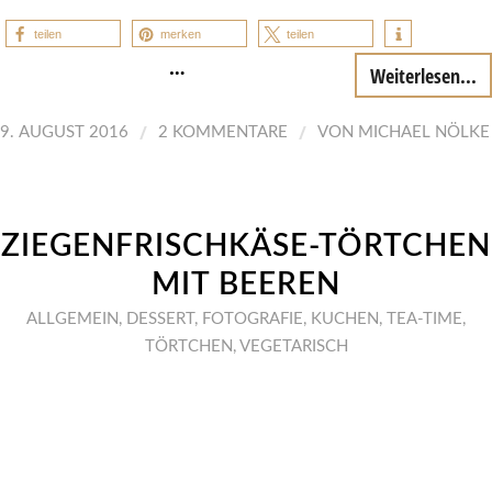
teilen
merken
teilen
…
Weiterlesen...
/
/
9. AUGUST 2016
2 KOMMENTARE
VON
MICHAEL NÖLKE
ZIEGENFRISCHKÄSE-TÖRTCHEN
MIT BEEREN
ALLGEMEIN
,
DESSERT
,
FOTOGRAFIE
,
KUCHEN
,
TEA-TIME
,
TÖRTCHEN
,
VEGETARISCH