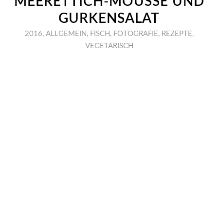
MEERETTICH-MOUSSE UND
GURKENSALAT
2016
,
ALLGEMEIN
,
FISCH
,
FOTOGRAFIE
,
REZEPTE
,
VEGETARISCH