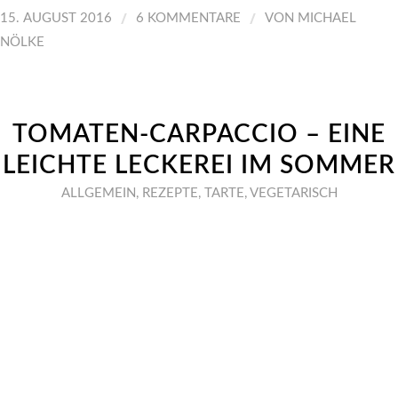
/
/
15. AUGUST 2016
6 KOMMENTARE
VON
MICHAEL
NÖLKE
TOMATEN-CARPACCIO – EINE
LEICHTE LECKEREI IM SOMMER
ALLGEMEIN
,
REZEPTE
,
TARTE
,
VEGETARISCH