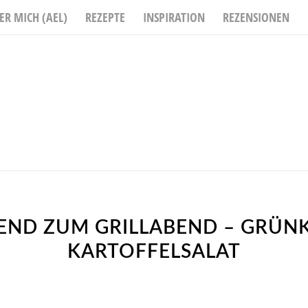
ER MICH (AEL)
REZEPTE
INSPIRATION
REZENSIONEN
END ZUM GRILLABEND – GRÜN
KARTOFFELSALAT