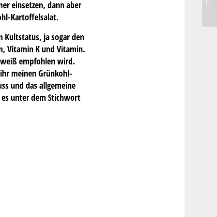
mer einsetzen, dann aber
ge
hl-Kartoffelsalat.
n Kultstatus, ja sogar den
en, Vitamin K und Vitamin.
 Eiweiß empfohlen wird.
 ihr meinen Grünkohl-
uss und das allgemeine
t es unter dem Stichwort