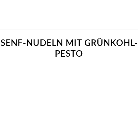
sagt:
sagt:
sagt:
sagt:
sagt:
sagt:
sagt:
SENF-NUDELN MIT GRÜNKOHL-
PESTO