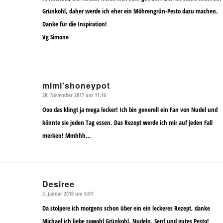
Grünkohl, daher werde ich eher ein Möhrengrün-Pesto dazu machen.
Danke für die Inspiration!
Vg Simone
mimi'shoneypot
28. November 2017 um 11:16
sagte:
Ooo das klingt ja mega lecker! Ich bin generell ein Fan von Nudel und
könnte sie jeden Tag essen. Das Rezept werde ich mir auf jeden Fall
merken! Mmhhh…
Desiree
3. Januar 2018 um 8:01
sagte:
Da stolpere ich morgens schon über ein ein leckeres Rezept, danke
Michael ich liebe sowohl Grünkohl, Nudeln, Senf und gutes Pesto!