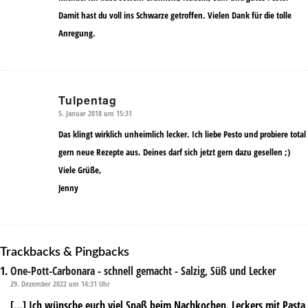
Damit hast du voll ins Schwarze getroffen. Vielen Dank für die tolle
Anregung.
Tulpentag
5. Januar 2018 um 15:31
sagte:
Das klingt wirklich unheimlich lecker. Ich liebe Pesto und probiere total
gern neue Rezepte aus. Deines darf sich jetzt gern dazu gesellen ;)
Viele Grüße,
Jenny
Trackbacks & Pingbacks
One-Pott-Carbonara - schnell gemacht - Salzig, Süß und Lecker
29. Dezember 2022 um 14:31 Uhr
[…] Ich wünsche euch viel Spaß beim Nachkochen. Leckers mit Pasta