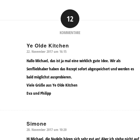
12
KOMMENTARE
Ye Olde Kitchen
22. November 2017 um 16:15
sagte:
Hallo Michael, das ist ja mal eine wirklich gute Idee. Wir als
Senfliebhaber haben das Rezept sofort abgespeichert und werden es
bald möglichst ausprobieren.
Viele Grüße aus Ye Olde Kitchen
Eva und Philipp
Simone
28. November 2017 um 10:20
sagte:
Hi Michael, die Nudeln hören sich sehr gut an! Aber ich stehe nicht auf