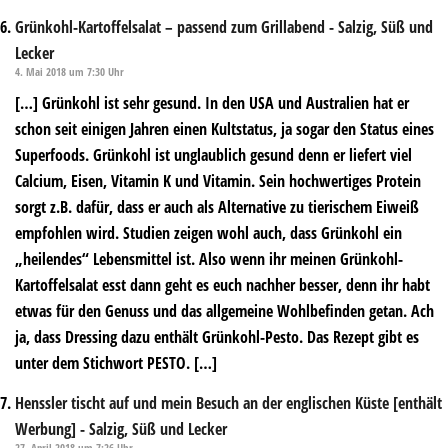
Grünkohl-Kartoffelsalat – passend zum Grillabend - Salzig, Süß und
Lecker
4. Mai 2018 um 7:30 Uhr
[…] Grünkohl ist sehr gesund. In den USA und Australien hat er
schon seit einigen Jahren einen Kultstatus, ja sogar den Status eines
Superfoods. Grünkohl ist unglaublich gesund denn er liefert viel
Calcium, Eisen, Vitamin K und Vitamin. Sein hochwertiges Protein
sorgt z.B. dafür, dass er auch als Alternative zu tierischem Eiweiß
empfohlen wird. Studien zeigen wohl auch, dass Grünkohl ein
„heilendes“ Lebensmittel ist. Also wenn ihr meinen Grünkohl-
Kartoffelsalat esst dann geht es euch nachher besser, denn ihr habt
etwas für den Genuss und das allgemeine Wohlbefinden getan. Ach
ja, dass Dressing dazu enthält Grünkohl-Pesto. Das Rezept gibt es
unter dem Stichwort PESTO. […]
Henssler tischt auf und mein Besuch an der englischen Küste [enthält
Werbung] - Salzig, Süß und Lecker
27. April 2018 um 7:26 Uhr