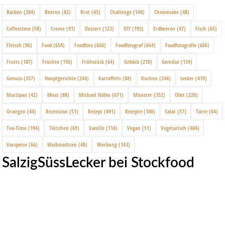
Backen
(204)
Beeren
(82)
Brot
(45)
Challenge
(140)
Cheesecake
(48)
Coffeetime
(58)
Creme
(91)
Dessert
(123)
DIY
(193)
Erdbeeren
(47)
Fisch
(65)
Fleisch
(96)
Food
(654)
Foodfoto
(666)
Foodfotograf
(664)
Foodfotografie
(666)
Fruits
(187)
Früchte
(196)
Frühstück
(64)
Gebäck
(210)
Gemüse
(134)
Genuss
(357)
Hauptgerichte
(244)
Kartoffeln
(88)
Kuchen
(244)
Lecker
(419)
Marzipan
(42)
Meat
(88)
Michael Nölke
(671)
Münster
(352)
Obst
(220)
Orangen
(44)
Rezension
(51)
Rezept
(491)
Rezepte
(100)
Salat
(57)
Tarte
(64)
Tea-Time
(194)
Törtchen
(69)
Vanille
(114)
Vegan
(51)
Vegetarisch
(404)
Vorspeise
(66)
Weihnachten
(48)
Werbung
(143)
SalzigSüssLecker bei Stockfood