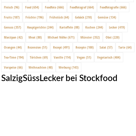
Fleisch
(96)
Food
(654)
Foodfoto
(666)
Foodfotograf
(664)
Foodfotografie
(666)
Fruits
(187)
Früchte
(196)
Frühstück
(64)
Gebäck
(210)
Gemüse
(134)
Genuss
(357)
Hauptgerichte
(244)
Kartoffeln
(88)
Kuchen
(244)
Lecker
(419)
Marzipan
(42)
Meat
(88)
Michael Nölke
(671)
Münster
(352)
Obst
(220)
Orangen
(44)
Rezension
(51)
Rezept
(491)
Rezepte
(100)
Salat
(57)
Tarte
(64)
Tea-Time
(194)
Törtchen
(69)
Vanille
(114)
Vegan
(51)
Vegetarisch
(404)
Vorspeise
(66)
Weihnachten
(48)
Werbung
(143)
SalzigSüssLecker bei Stockfood