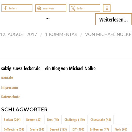
teilen
merken
teilen
…
Weiterlesen...
/
/
12. AUGUST 2017
1 KOMMENTAR
VON
MICHAEL NÖLKE
salzig-suess-lecker.de – ein Blog von Michael Nölke
Kontakt
Impressum
Datenschutz
SCHLAGWÖRTER
Backen
(204)
Beeren
(82)
Brot
(45)
Challenge
(140)
Cheesecake
(48)
Coffeetime
(58)
Creme
(91)
Dessert
(123)
DIY
(193)
Erdbeeren
(47)
Fisch
(65)