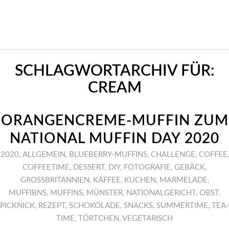
SCHLAGWORTARCHIV FÜR:
CREAM
ORANGENCREME-MUFFIN ZUM
NATIONAL MUFFIN DAY 2020
2020
,
ALLGEMEIN
,
BLUEBERRY-MUFFINS
,
CHALLENGE
,
COFFEE
,
COFFEETIME
,
DESSERT
,
DIY
,
FOTOGRAFIE
,
GEBÄCK
,
GROSSBRITANNIEN
,
KAFFEE
,
KUCHEN
,
MARMELADE
,
MUFFIBNS
,
MUFFINS
,
MÜNSTER
,
NATIONALGERICHT
,
OBST
,
PICKNICK
,
REZEPT
,
SCHOKOLADE
,
SNACKS
,
SUMMERTIME
,
TEA-
TIME
,
TÖRTCHEN
,
VEGETARISCH