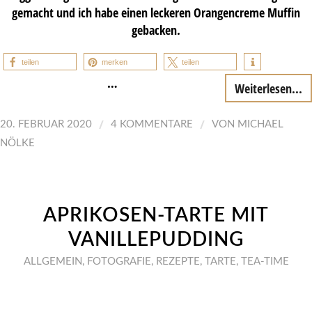
gemacht und ich habe einen leckeren Orangencreme Muffin
gebacken.
teilen
merken
teilen
…
Weiterlesen...
/
/
20. FEBRUAR 2020
4 KOMMENTARE
VON
MICHAEL
NÖLKE
APRIKOSEN-TARTE MIT
VANILLEPUDDING
ALLGEMEIN
,
FOTOGRAFIE
,
REZEPTE
,
TARTE
,
TEA-TIME