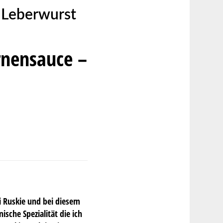
r Leberwurst
rnensauce –
i Ruskie und bei diesem
ische Spezialität die ich