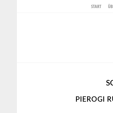
START
ÜB
S
PIEROGI R