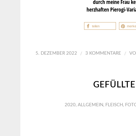
durch meine Frau ken
herzhaften Pierogi-Var
teilen
merk
/
/
5. DEZEMBER 2022
3 KOMMENTARE
V
GEFÜLLTE
2020
,
ALLGEMEIN
,
FLEISCH
,
FOT