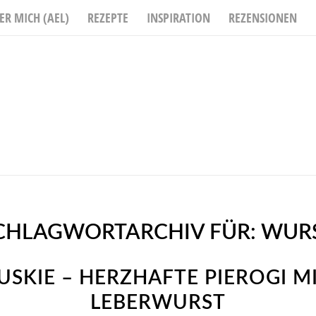
ER MICH (AEL)
REZEPTE
INSPIRATION
REZENSIONEN
CHLAGWORTARCHIV FÜR:
WUR
USKIE – HERZHAFTE PIEROGI M
LEBERWURST