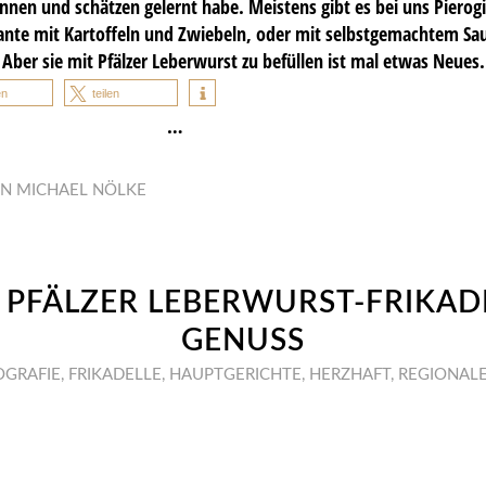
nen und schätzen gelernt habe. Meistens gibt es bei uns Pierogi
iante mit Kartoffeln und Zwiebeln, oder mit selbstgemachtem Sau
Aber sie mit Pfälzer Leberwurst zu befüllen ist mal etwas Neues.
en
teilen
…
ON
MICHAEL NÖLKE
 PFÄLZER LEBERWURST-FRIKADE
GENUSS
OGRAFIE
,
FRIKADELLE
,
HAUPTGERICHTE
,
HERZHAFT
,
REGIONALE