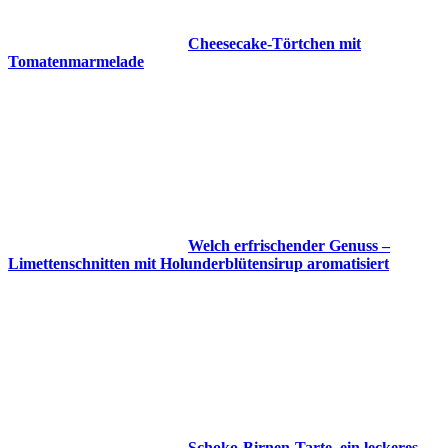
Cheesecake-Törtchen mit
Tomatenmarmelade
Welch erfrischender Genuss –
Limettenschnitten mit Holunderblütensirup aromatisiert
Schoko-Birnen-Tarte, ein leckeres