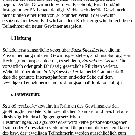
liegen. Der/die GewinnerIn wird via Facebook, Email und/oder
Instagram per PN benachrichtigt. Meldet sich der/die GewinnerIn
nicht binnen einer Frist von 24 Stunden verfällt der Gewinn
ersatzlos. In diesem Fall wird aus dem Kreis der gewinnberechtigten
Teilnehmer ein neuer Gewinner ausgelost.
Haftung
Schadenersatzansprüche gegenüber
SalzigSuessLecker
, die im
Zusammenhang mit dem Gewinnspiel stehen, sind unabhängig vom
Rechtsgrund ausgeschlossen, es sei denn,
SalzigSuessLecker
hätte
vorsätzlich oder grob fahrlässig gesetzliche Pflichten verletzt.
Weiterhin übernimmt
SalzigSuessLecker
keinerlei Garantie dafür,
dass die genutzte Internetplattform und/oder Seite auf dem
jeweiligen Teilnehmerrechner ordnungsgemäß funktionsfähig ist.
Datenschutz
SalzigSuessLecker
gewährt im Rahmen des Gewinnspiels den
größtmöglichen datenschutzrechtlichen Standard und beachtet alle
diesbezüglich einschlägigen gesetzlichen
Bestimmungen.
SalzigSuessLecker
wird keine personenbezogenen
Daten oder Adressdaten verkaufen. Die personenbezogenen Daten
des bzw. der jeweiligen TeilnehmerIn werden ausschließlich zum