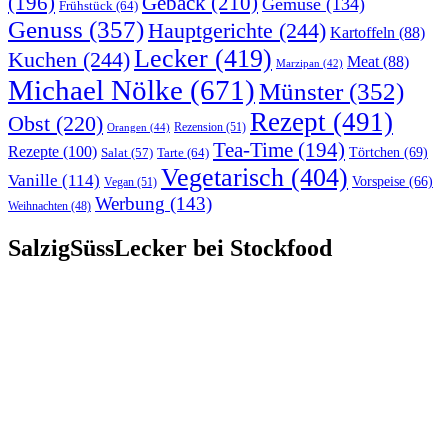
(196)
Gebäck
(210)
Gemüse
(134)
Frühstück
(64)
Genuss
(357)
Hauptgerichte
(244)
Kartoffeln
(88)
Lecker
(419)
Kuchen
(244)
Meat
(88)
Marzipan
(42)
Michael Nölke
(671)
Münster
(352)
Rezept
(491)
Obst
(220)
Rezension
(51)
Orangen
(44)
Tea-Time
(194)
Rezepte
(100)
Törtchen
(69)
Tarte
(64)
Salat
(57)
Vegetarisch
(404)
Vanille
(114)
Vorspeise
(66)
Vegan
(51)
Werbung
(143)
Weihnachten
(48)
SalzigSüssLecker bei Stockfood