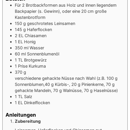
Für 2 Brotbackformen aus Holz und innen liegendem
Backpapier (s. Gewinn), oder eine 20 cm große
Kastenbrotform
150
g
geschrotetes Leinsamen
145
g
Haferflocken
2
EL
Chiasamen
1
EL
Honig
350
ml
Wasser
60
ml
Sonnenblumenöl
1
TL
Brotgewürz
1
Prise
Kurkuma
370
g
verschiedene gehackte Nüsse nach Wahl (z.B. 100 g
Sonnenblumen,
40 g Kürbis-, 20 g Pinienkerne, 70 g
gehackte Mandeln, 70 g Walnüsse, 70 g Haselnüsse)
1
TL
Salz
1
EL
Dinkelflocken
Anleitungen
Zubereitung