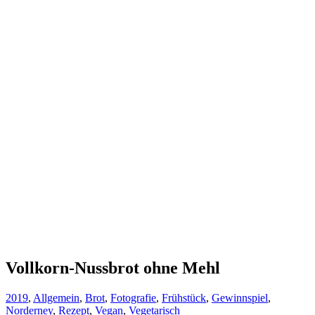
Vollkorn-Nussbrot ohne Mehl
2019
,
Allgemein
,
Brot
,
Fotografie
,
Frühstück
,
Gewinnspiel
,
Norderney
,
Rezept
,
Vegan
,
Vegetarisch