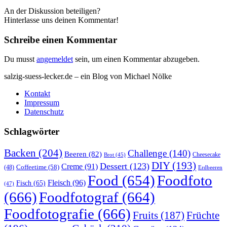
An der Diskussion beteiligen?
Hinterlasse uns deinen Kommentar!
Schreibe einen Kommentar
Du musst
angemeldet
sein, um einen Kommentar abzugeben.
salzig-suess-lecker.de – ein Blog von Michael Nölke
Kontakt
Impressum
Datenschutz
Schlagwörter
Backen
(204)
Challenge
(140)
Beeren
(82)
Brot
(45)
Cheesecake
DIY
(193)
Dessert
(123)
Creme
(91)
Coffeetime
(58)
(48)
Erdbeeren
Food
(654)
Foodfoto
Fleisch
(96)
Fisch
(65)
(47)
(666)
Foodfotograf
(664)
Foodfotografie
(666)
Früchte
Fruits
(187)