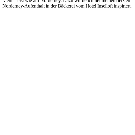
Mehl – fast wie auf Norderney. Dazu wurde ich bei meinem letzten
Norderney-Aufenthalt in der Bäckerei vom Hotel Inselloft inspiriert.