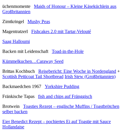
üchenmomente
Maids of Honour – Kleine Käseküchlein aus
Großbritannien
Zimtkringel
Mushy Peas
Magentratzerl
Fishcakes 2.0 mit Tartar-Velouté
Saag Halloumi
Backen mit Leidenschaft
Toad-in-the-Hole
Kümmelkuchen…Caraway Seed
Brittas Kochbuch
Reisebericht: Eine Woche in Nordengland
+
Scottish Petticoat Tail Shortbread
Irish Stew (Großbritannien)
Backmaedchen 1967
Yorkshire Pudding
Fränkische Tapas
fish and chips auf Fränggisch
Brotwein
Toasties Rezept – englische Muffins / Toastbrötchen
selber backen
Eier Benedict Rezept – pochiertes Ei auf Toastie mit Sauce
Hollandaise