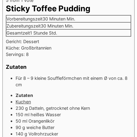
5
from 1 vote
Sticky Toffee Pudding
Vorbereitungszeit
30
Minuten
Min.
Zubereitungszeit
30
Minuten
Min.
Gesamtzeit
1
Stunde
Std.
Gericht:
Dessert
Küche:
Großbritannien
Servings:
8
Zutaten
Für 8 – 9 kleine Souffleförmchen mit einem Ø von ca. 8
cm
Zutaten
Kuchen
230
g
Datteln, getrocknet ohne Kern
150
ml
heißes Wasser
50
ml
Orangenlikör
90
g
weiche Butter
140
g
Vollrohrzucker