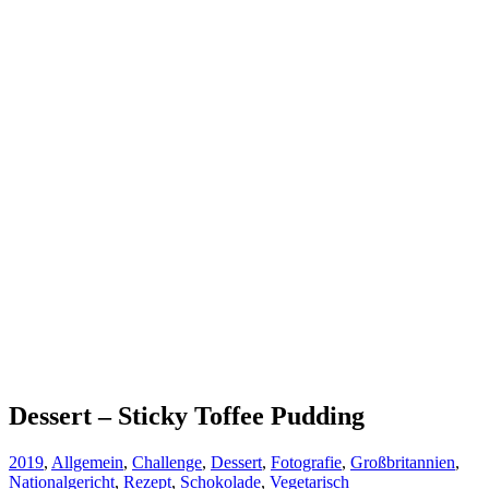
Dessert – Sticky Toffee Pudding
2019
,
Allgemein
,
Challenge
,
Dessert
,
Fotografie
,
Großbritannien
,
Nationalgericht
,
Rezept
,
Schokolade
,
Vegetarisch