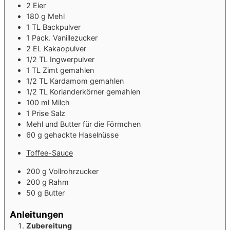
2
Eier
180
g
Mehl
1
TL
Backpulver
1
Pack.
Vanillezucker
2
EL
Kakaopulver
1/2
TL
Ingwerpulver
1
TL
Zimt gemahlen
1/2
TL
Kardamom gemahlen
1/2
TL
Korianderkörner gemahlen
100
ml
Milch
1
Prise
Salz
Mehl und Butter für die Förmchen
60
g
gehackte Haselnüsse
Toffee-Sauce
200
g
Vollrohrzucker
200
g
Rahm
50
g
Butter
Anleitungen
Zubereitung