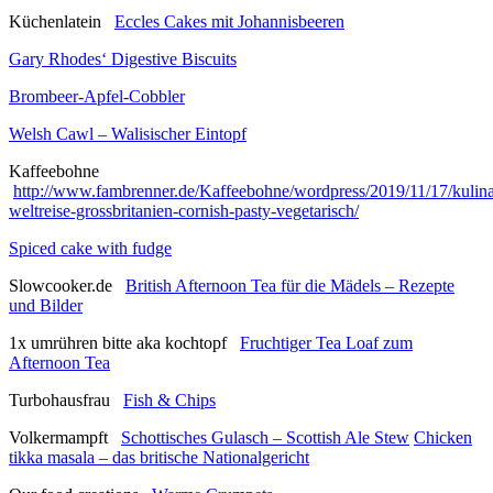
Küchenlatein
Eccles Cakes mit Johannisbeeren
Gary Rhodes‘ Digestive Biscuits
Brombeer-Apfel-Cobbler
Welsh Cawl – Walisischer Eintopf
Kaffeebohne
http://www.fambrenner.de/Kaffeebohne/wordpress/2019/11/17/kulina
weltreise-grossbritanien-cornish-pasty-vegetarisch/
Spiced cake with fudge
Slowcooker.de
British Afternoon Tea für die Mädels – Rezepte
und Bilder
1x umrühren bitte aka kochtopf
Fruchtiger Tea Loaf zum
Afternoon Tea
Turbohausfrau
Fish & Chips
Volkermampft
Schottisches Gulasch – Scottish Ale Stew
Chicken
tikka masala – das britische Nationalgericht