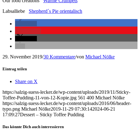
Our food creations
Warme Crumpets
Labsalliebe
Shepherd´s Pie orientalisch
teilen
merken
teilen
29. November 2019
/
30 Kommentare
/
von
Michael Nölke
Eintrag teilen
Share on X
https://salzig-suess-lecker.de/wp-content/uploads/2019/11/Sticky-
Toffee-Pudding-11-von-12-Kopie.jpg
561
400
Michael Nölke
https://salzig-suess-lecker.de/wp-content/uploads/2016/06/header-
typo.png
Michael Nölke
2019-11-29 07:30:14
2024-06-21
17:09:27
Dessert – Sticky Toffee Pudding
Das könnte Dich auch interessieren