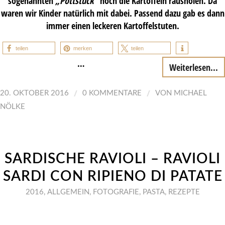
sogenannten
„Pottstück“
noch die Kartoffeln rausholen. Da
waren wir Kinder natürlich mit dabei. Passend dazu gab es dann
immer einen leckeren Kartoffelstuten.
teilen
merken
teilen
…
Weiterlesen...
/
/
20. OKTOBER 2016
0 KOMMENTARE
VON
MICHAEL
NÖLKE
SARDISCHE RAVIOLI – RAVIOLI
SARDI CON RIPIENO DI PATATE
2016
,
ALLGEMEIN
,
FOTOGRAFIE
,
PASTA
,
REZEPTE