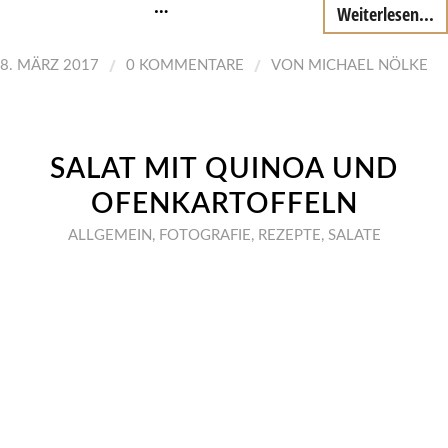
…
Weiterlesen...
/
/
8. MÄRZ 2017
0 KOMMENTARE
VON
MICHAEL NÖLKE
SALAT MIT QUINOA UND
OFENKARTOFFELN
ALLGEMEIN
,
FOTOGRAFIE
,
REZEPTE
,
SALATE