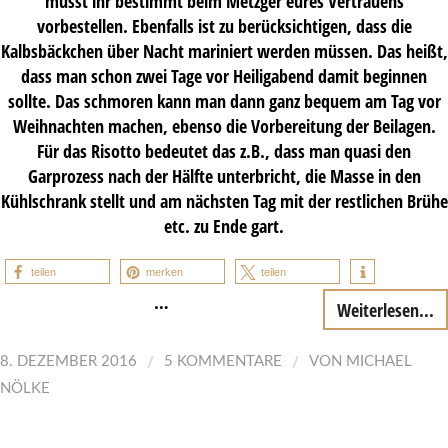
müsst ihr bestimmt beim Metzger eures Vertrauens
vorbestellen. Ebenfalls ist zu berücksichtigen, dass die
Kalbsbäckchen über Nacht mariniert werden müssen. Das heißt,
dass man schon zwei Tage vor Heiligabend damit beginnen
sollte. Das schmoren kann man dann ganz bequem am Tag vor
Weihnachten machen, ebenso die Vorbereitung der Beilagen.
Für das Risotto bedeutet das z.B., dass man quasi den
Garprozess nach der Hälfte unterbricht, die Masse in den
Kühlschrank stellt und am nächsten Tag mit der restlichen Brühe
etc. zu Ende gart.
teilen
merken
teilen
…
Weiterlesen...
/
/
8. DEZEMBER 2016
5 KOMMENTARE
VON
MICHAEL
NÖLKE