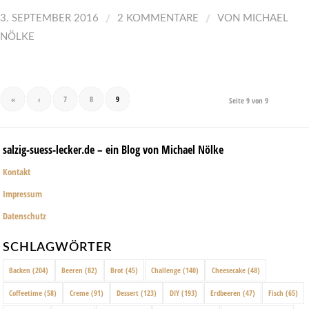
/
/
3. SEPTEMBER 2016
2 KOMMENTARE
VON
MICHAEL
NÖLKE
«
‹
7
8
9
Seite 9 von 9
salzig-suess-lecker.de – ein Blog von Michael Nölke
Kontakt
Impressum
Datenschutz
SCHLAGWÖRTER
Backen
(204)
Beeren
(82)
Brot
(45)
Challenge
(140)
Cheesecake
(48)
Coffeetime
(58)
Creme
(91)
Dessert
(123)
DIY
(193)
Erdbeeren
(47)
Fisch
(65)