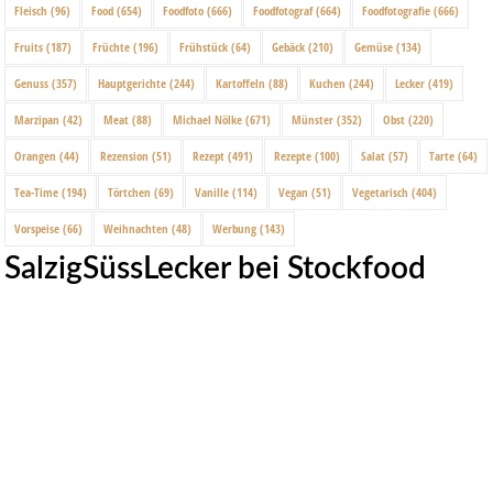
Fleisch
(96)
Food
(654)
Foodfoto
(666)
Foodfotograf
(664)
Foodfotografie
(666)
Fruits
(187)
Früchte
(196)
Frühstück
(64)
Gebäck
(210)
Gemüse
(134)
Genuss
(357)
Hauptgerichte
(244)
Kartoffeln
(88)
Kuchen
(244)
Lecker
(419)
Marzipan
(42)
Meat
(88)
Michael Nölke
(671)
Münster
(352)
Obst
(220)
Orangen
(44)
Rezension
(51)
Rezept
(491)
Rezepte
(100)
Salat
(57)
Tarte
(64)
Tea-Time
(194)
Törtchen
(69)
Vanille
(114)
Vegan
(51)
Vegetarisch
(404)
Vorspeise
(66)
Weihnachten
(48)
Werbung
(143)
SalzigSüssLecker bei Stockfood