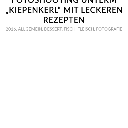
FOTOSHOOTING UNTERM
„KIEPENKERL“ MIT LECKEREN
REZEPTEN
2016
,
ALLGEMEIN
,
DESSERT
,
FISCH
,
FLEISCH
,
FOTOGRAFIE