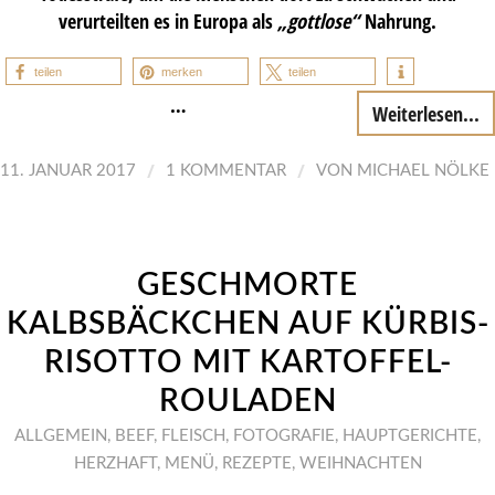
verurteilten es in Europa als
„gottlose“
Nahrung.
teilen
merken
teilen
…
Weiterlesen...
/
/
11. JANUAR 2017
1 KOMMENTAR
VON
MICHAEL NÖLKE
GESCHMORTE
KALBSBÄCKCHEN AUF KÜRBIS-
RISOTTO MIT KARTOFFEL-
ROULADEN
ALLGEMEIN
,
BEEF
,
FLEISCH
,
FOTOGRAFIE
,
HAUPTGERICHTE
,
HERZHAFT
,
MENÜ
,
REZEPTE
,
WEIHNACHTEN