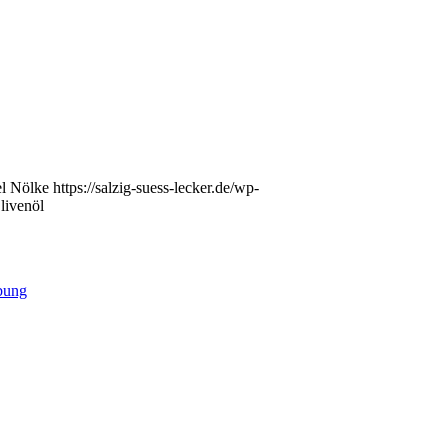
l Nölke
https://salzig-suess-lecker.de/wp-
livenöl
bung