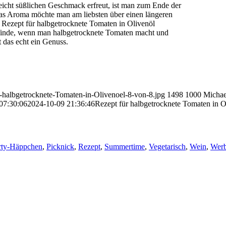
eicht süßlichen Geschmack erfreut, ist man zum Ende der
das Aroma möchte man am liebsten über einen längeren
 Rezept für halbgetrocknete Tomaten in Olivenöl
ch finde, wenn man halbgetrocknete Tomaten macht und
st das echt ein Genuss.
er-halbgetrocknete-Tomaten-in-Olivenoel-8-von-8.jpg
1498
1000
Michae
07:30:06
2024-10-09 21:36:46
Rezept für halbgetrocknete Tomaten in O
rty-Häppchen
,
Picknick
,
Rezept
,
Summertime
,
Vegetarisch
,
Wein
,
Wer