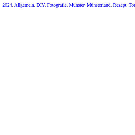
2024
,
Allgemein
,
DIY
,
Fotografie
,
Münster
,
Münsterland
,
Rezept
,
To