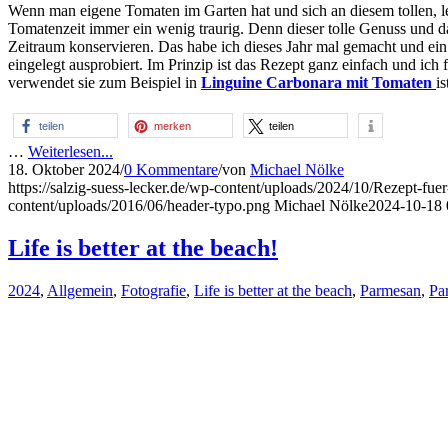
Wenn man eigene Tomaten im Garten hat und sich an diesem tollen, l
Tomatenzeit immer ein wenig traurig. Denn dieser tolle Genuss und 
Zeitraum konservieren. Das habe ich dieses Jahr mal gemacht und ein
eingelegt ausprobiert. Im Prinzip ist das Rezept ganz einfach und i
verwendet sie zum Beispiel in
Linguine Carbonara mit Tomaten
i
teilen
merken
teilen
…
Weiterlesen...
18. Oktober 2024
/
0 Kommentare
/
von
Michael Nölke
https://salzig-suess-lecker.de/wp-content/uploads/2024/10/Rezept-fu
content/uploads/2016/06/header-typo.png
Michael Nölke
2024-10-18 
Life is better at the beach!
2024
,
Allgemein
,
Fotografie
,
Life is better at the beach
,
Parmesan
,
Pa