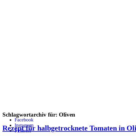
Schlagwortarchiv für:
Oliven
Facebook
Instagram
Rezept für halbgetrocknete Tomaten in Ol
Pinterest