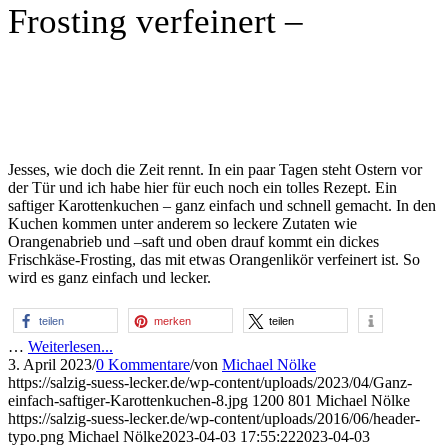
Frosting verfeinert –
Jesses, wie doch die Zeit rennt. In ein paar Tagen steht Ostern vor
der Tür und ich habe hier für euch noch ein tolles Rezept. Ein
saftiger Karottenkuchen – ganz einfach und schnell gemacht. In den
Kuchen kommen unter anderem so leckere Zutaten wie
Orangenabrieb und –saft und oben drauf kommt ein dickes
Frischkäse-Frosting, das mit etwas Orangenlikör verfeinert ist. So
wird es ganz einfach und lecker.
teilen
merken
teilen
…
Weiterlesen...
3. April 2023
/
0 Kommentare
/
von
Michael Nölke
https://salzig-suess-lecker.de/wp-content/uploads/2023/04/Ganz-
einfach-saftiger-Karottenkuchen-8.jpg
1200
801
Michael Nölke
https://salzig-suess-lecker.de/wp-content/uploads/2016/06/header-
typo.png
Michael Nölke
2023-04-03 17:55:22
2023-04-03