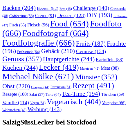
Backen
(204)
Challenge
(140)
Beeren
(82)
Brot
(45)
Cheesecake
DIY
(193)
Dessert
(123)
Creme
(91)
Coffeetime
(58)
(48)
Erdbeeren
Food
(654)
Foodfoto
Fleisch
(96)
Fisch
(65)
(47)
(666)
Foodfotograf
(664)
Foodfotografie
(666)
Früchte
Fruits
(187)
(196)
Gebäck
(210)
Gemüse
(134)
Frühstück
(64)
Genuss
(357)
Hauptgerichte
(244)
Kartoffeln
(88)
Lecker
(419)
Kuchen
(244)
Meat
(88)
Marzipan
(42)
Michael Nölke
(671)
Münster
(352)
Rezept
(491)
Obst
(220)
Rezension
(51)
Orangen
(44)
Tea-Time
(194)
Rezepte
(100)
Törtchen
(69)
Tarte
(64)
Salat
(57)
Vegetarisch
(404)
Vanille
(114)
Vorspeise
(66)
Vegan
(51)
Werbung
(143)
Weihnachten
(48)
SalzigSüssLecker bei Stockfood