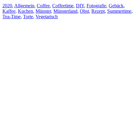
2020
,
Allgemein
,
Coffee
,
Coffeetime
,
DIY
,
Fotografie
,
Gebäck
,
Kaffee
,
Kuchen
,
Münster
,
Münsterland
,
Obst
,
Rezept
,
Summertime
,
Tea-Time
,
Torte
,
Vegetarisch