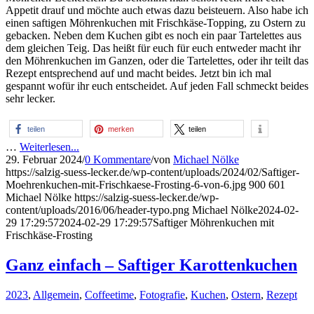
Appetit drauf und möchte auch etwas dazu beisteuern. Also habe ich
einen saftigen Möhrenkuchen mit Frischkäse-Topping, zu Ostern zu
gebacken. Neben dem Kuchen gibt es noch ein paar Tartelettes aus
dem gleichen Teig. Das heißt für euch für euch entweder macht ihr
den Möhrenkuchen im Ganzen, oder die Tartelettes, oder ihr teilt das
Rezept entsprechend auf und macht beides. Jetzt bin ich mal
gespannt wofür ihr euch entscheidet. Auf jeden Fall schmeckt beides
sehr lecker.
teilen
merken
teilen
…
Weiterlesen...
29. Februar 2024
/
0 Kommentare
/
von
Michael Nölke
https://salzig-suess-lecker.de/wp-content/uploads/2024/02/Saftiger-
Moehrenkuchen-mit-Frischkaese-Frosting-6-von-6.jpg
900
601
Michael Nölke
https://salzig-suess-lecker.de/wp-
content/uploads/2016/06/header-typo.png
Michael Nölke
2024-02-
29 17:29:57
2024-02-29 17:29:57
Saftiger Möhrenkuchen mit
Frischkäse-Frosting
Ganz einfach – Saftiger Karottenkuchen
2023
,
Allgemein
,
Coffeetime
,
Fotografie
,
Kuchen
,
Ostern
,
Rezept