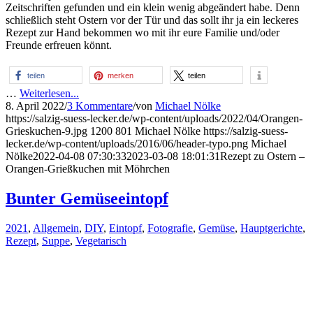
Zeitschriften gefunden und ein klein wenig abgeändert habe. Denn
schließlich steht Ostern vor der Tür und das sollt ihr ja ein leckeres
Rezept zur Hand bekommen wo mit ihr eure Familie und/oder
Freunde erfreuen könnt.
teilen
merken
teilen
…
Weiterlesen...
8. April 2022
/
3 Kommentare
/
von
Michael Nölke
https://salzig-suess-lecker.de/wp-content/uploads/2022/04/Orangen-
Grieskuchen-9.jpg
1200
801
Michael Nölke
https://salzig-suess-
lecker.de/wp-content/uploads/2016/06/header-typo.png
Michael
Nölke
2022-04-08 07:30:33
2023-03-08 18:01:31
Rezept zu Ostern –
Orangen-Grießkuchen mit Möhrchen
Bunter Gemüseeintopf
2021
,
Allgemein
,
DIY
,
Eintopf
,
Fotografie
,
Gemüse
,
Hauptgerichte
,
Rezept
,
Suppe
,
Vegetarisch