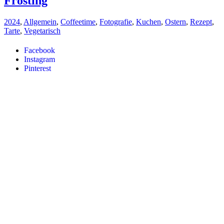
Frosting
2024
,
Allgemein
,
Coffeetime
,
Fotografie
,
Kuchen
,
Ostern
,
Rezept
,
Tarte
,
Vegetarisch
Facebook
Instagram
Pinterest