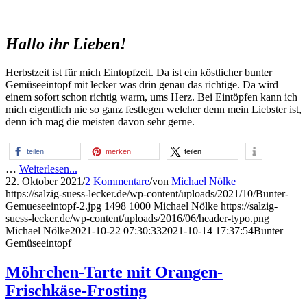
Hallo ihr Lieben!
Herbstzeit ist für mich Eintopfzeit. Da ist ein köstlicher bunter
Gemüseeintopf mit lecker was drin genau das richtige. Da wird
einem sofort schon richtig warm, ums Herz. Bei Eintöpfen kann ich
mich eigentlich nie so ganz festlegen welcher denn mein Liebster ist,
denn ich mag die meisten davon sehr gerne.
teilen
merken
teilen
…
Weiterlesen...
22. Oktober 2021
/
2 Kommentare
/
von
Michael Nölke
https://salzig-suess-lecker.de/wp-content/uploads/2021/10/Bunter-
Gemueseeintopf-2.jpg
1498
1000
Michael Nölke
https://salzig-
suess-lecker.de/wp-content/uploads/2016/06/header-typo.png
Michael Nölke
2021-10-22 07:30:33
2021-10-14 17:37:54
Bunter
Gemüseeintopf
Möhrchen-Tarte mit Orangen-
Frischkäse-Frosting