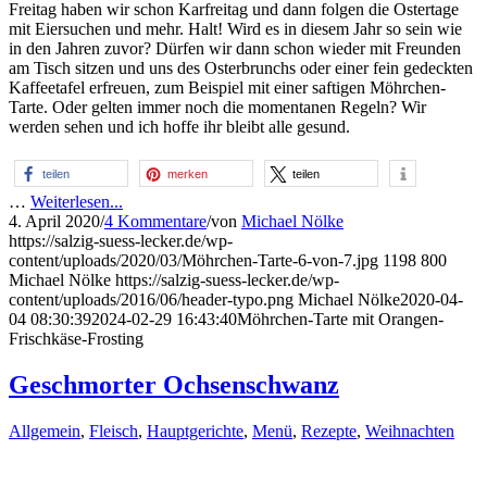
Freitag haben wir schon Karfreitag und dann folgen die Ostertage
mit Eiersuchen und mehr. Halt! Wird es in diesem Jahr so sein wie
in den Jahren zuvor? Dürfen wir dann schon wieder mit Freunden
am Tisch sitzen und uns des Osterbrunchs oder einer fein gedeckten
Kaffeetafel erfreuen, zum Beispiel mit einer saftigen Möhrchen-
Tarte. Oder gelten immer noch die momentanen Regeln? Wir
werden sehen und ich hoffe ihr bleibt alle gesund.
teilen
merken
teilen
…
Weiterlesen...
4. April 2020
/
4 Kommentare
/
von
Michael Nölke
https://salzig-suess-lecker.de/wp-
content/uploads/2020/03/Möhrchen-Tarte-6-von-7.jpg
1198
800
Michael Nölke
https://salzig-suess-lecker.de/wp-
content/uploads/2016/06/header-typo.png
Michael Nölke
2020-04-
04 08:30:39
2024-02-29 16:43:40
Möhrchen-Tarte mit Orangen-
Frischkäse-Frosting
Geschmorter Ochsenschwanz
Allgemein
,
Fleisch
,
Hauptgerichte
,
Menü
,
Rezepte
,
Weihnachten