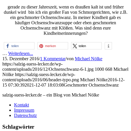
gerade zu dieser Jahreszeit, wenn es draußen kalt ist und früher
dunkel wird bin ich ein großer Fan von Schmorgerichten, wie z.B.
ein geschmorter Ochsenschwanz. In meiner Kindheit gab es
häufiger Ochsenschwanzsuppe oder eben geschmorten
Ochsenschwanz mit Klößen. Was sind denn eure
Kindheitserinnerungen?
teilen
merken
teilen
…
Weiterlesen...
15. Dezember 2016
/
1 Kommentar
/
von
Michael Nölke
https://salzig-suess-lecker.de/wp-
content/uploads/2016/12/Ochsenschwanz-6-1.jpg
1000
668
Michael
Nölke
https://salzig-suess-lecker.de/wp-
content/uploads/2016/06/header-typo.png
Michael Nölke
2016-12-
15 07:30:39
2021-12-07 18:03:08
Geschmorter Ochsenschwanz
salzig-suess-lecker.de – ein Blog von Michael Nölke
Kontakt
Impressum
Datenschutz
Schlagwörter