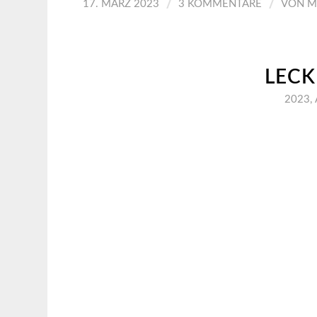
/
/
17. MÄRZ 2023
3 KOMMENTARE
VON
M
LEC
2023
,