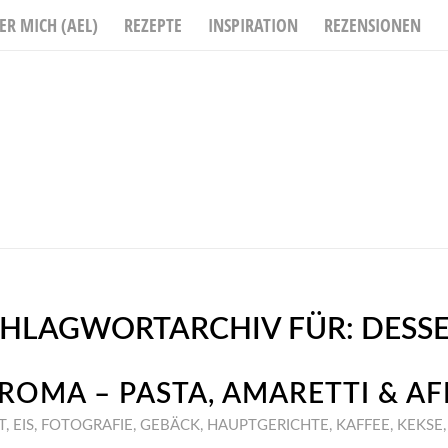
ER MICH (AEL)
REZEPTE
INSPIRATION
REZENSIONEN
CHLAGWORTARCHIV FÜR:
DESS
 ROMA – PASTA, AMARETTI & A
T
,
EIS
,
FOTOGRAFIE
,
GEBÄCK
,
HAUPTGERICHTE
,
KAFFEE
,
KEKSE