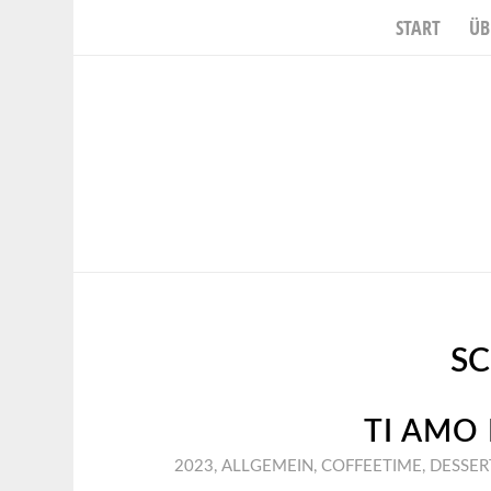
START
ÜB
S
TI AMO
2023
,
ALLGEMEIN
,
COFFEETIME
,
DESSER