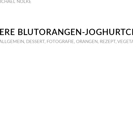
ICHAEL NÖLKE
KERE BLUTORANGEN-JOGHURTC
ALLGEMEIN
,
DESSERT
,
FOTOGRAFIE
,
ORANGEN
,
REZEPT
,
VEGET