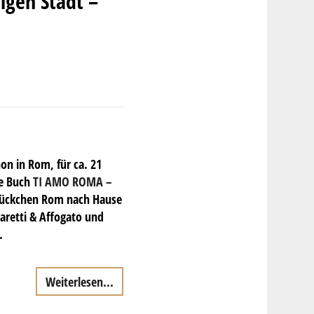
igen Stadt –
on in Rom, für ca. 21
ue Buch
TI AMO ROMA –
tückchen Rom nach Hause
aretti & Affogato und
.
Weiterlesen...