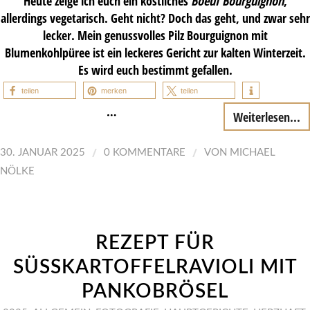
Heute zeige ich euch ein köstliches
Boeuf Bourguignon
,
allerdings vegetarisch. Geht nicht? Doch das geht, und zwar sehr
lecker. Mein genussvolles Pilz Bourguignon mit
Blumenkohlpüree ist ein leckeres Gericht zur kalten Winterzeit.
Es wird euch bestimmt gefallen.
teilen
merken
teilen
…
Weiterlesen...
/
/
30. JANUAR 2025
0 KOMMENTARE
VON
MICHAEL
NÖLKE
REZEPT FÜR
SÜSSKARTOFFELRAVIOLI MIT P
ANKOBRÖSEL