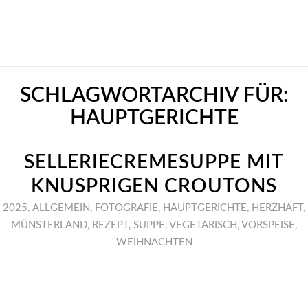
SCHLAGWORTARCHIV FÜR:
HAUPTGERICHTE
SELLERIECREMESUPPE MIT
KNUSPRIGEN CROUTONS
2025
,
ALLGEMEIN
,
FOTOGRAFIE
,
HAUPTGERICHTE
,
HERZHAFT
,
MÜNSTERLAND
,
REZEPT
,
SUPPE
,
VEGETARISCH
,
VORSPEISE
,
WEIHNACHTEN