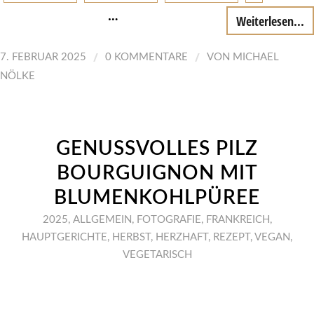
…
Weiterlesen...
/
/
7. FEBRUAR 2025
0 KOMMENTARE
VON
MICHAEL
NÖLKE
GENUSSVOLLES PILZ
BOURGUIGNON MIT
BLUMENKOHLPÜREE
2025
,
ALLGEMEIN
,
FOTOGRAFIE
,
FRANKREICH
,
HAUPTGERICHTE
,
HERBST
,
HERZHAFT
,
REZEPT
,
VEGAN
,
VEGETARISCH