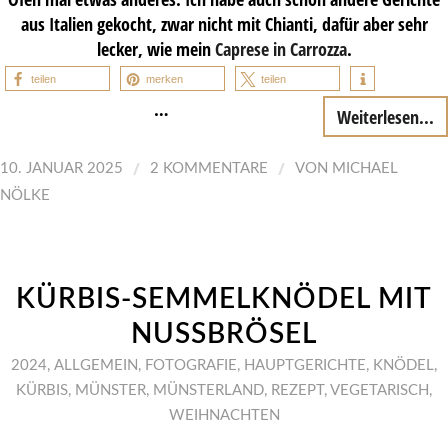
aus Italien gekocht, zwar nicht mit Chianti, dafür aber sehr
lecker, wie mein
Caprese in Carrozza
.
teilen
merken
teilen
…
Weiterlesen...
/
/
10. JANUAR 2025
2 KOMMENTARE
VON
MICHAEL
NÖLKE
KÜRBIS-SEMMELKNÖDEL MIT
NUSSBRÖSEL
2024
,
ALLGEMEIN
,
FOTOGRAFIE
,
HAUPTGERICHTE
,
KNÖDEL
,
KÜRBIS
,
MÜNSTER
,
MÜNSTERLAND
,
REZEPT
,
VEGETARISCH
,
WEIHNACHTEN