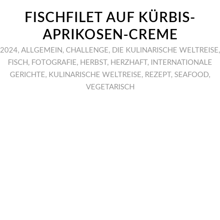
FISCHFILET AUF KÜRBIS-
APRIKOSEN-CREME
2024
,
ALLGEMEIN
,
CHALLENGE
,
DIE KULINARISCHE WELTREISE
,
FISCH
,
FOTOGRAFIE
,
HERBST
,
HERZHAFT
,
INTERNATIONALE
GERICHTE
,
KULINARISCHE WELTREISE
,
REZEPT
,
SEAFOOD
,
VEGETARISCH