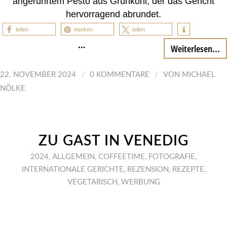
angerührtem Pesto aus Grünkohl, der das Gericht
hervorragend abrundet.
teilen
merken
teilen
…
Weiterlesen...
/
/
22. NOVEMBER 2024
0 KOMMENTARE
VON
MICHAEL
NÖLKE
ZU GAST IN VENEDIG
2024
,
ALLGEMEIN
,
COFFEETIME
,
FOTOGRAFIE
,
INTERNATIONALE GERICHTE
,
REZENSION
,
REZEPTE
,
VEGETARISCH
,
WERBUNG