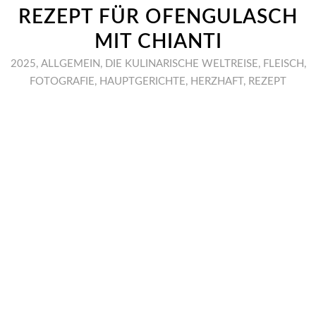
REZEPT FÜR OFENGULASCH
MIT CHIANTI
2025
,
ALLGEMEIN
,
DIE KULINARISCHE WELTREISE
,
FLEISCH
,
FOTOGRAFIE
,
HAUPTGERICHTE
,
HERZHAFT
,
REZEPT