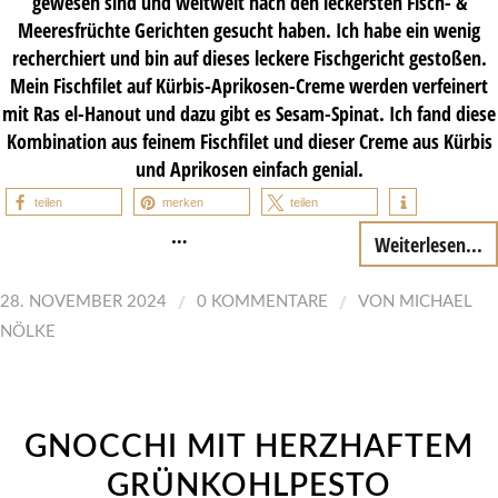
gewesen sind und weltweit nach den leckersten Fisch- &
Meeresfrüchte Gerichten gesucht haben. Ich habe ein wenig
recherchiert und bin auf dieses leckere Fischgericht gestoßen.
Mein Fischfilet auf Kürbis-Aprikosen-Creme werden verfeinert
mit Ras el-Hanout und dazu gibt es Sesam-Spinat. Ich fand diese
Kombination aus feinem Fischfilet und dieser Creme aus Kürbis
und Aprikosen einfach genial.
teilen
merken
teilen
…
Weiterlesen...
/
/
28. NOVEMBER 2024
0 KOMMENTARE
VON
MICHAEL
NÖLKE
GNOCCHI MIT HERZHAFTEM
GRÜNKOHLPESTO