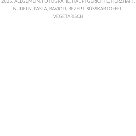
2025
,
ALLGEMEIN
,
FOTOGRAFIE
,
HAUPTGERICHTE
,
HERZHAFT
,
NUDELN
,
PASTA
,
RAVIOLI
,
REZEPT
,
SÜSSKARTOFFEL
,
VEGETARISCH