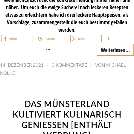
näher. Um euch die ewige Sucherei nach leckeren Rezepten
etwas zu erleichtern habe ich drei leckere Hauptspeisen, als
Vorschläge, zusammengestellt die euch bestimmt gefallen
werden.
teilen
merken
teilen
…
Weiterlesen...
/
/
14. DEZEMBER 2021
0 KOMMENTARE
VON
MICHAEL
NÖLKE
DAS MÜNSTERLAND
KULTIVIERT KULINARISCH
GENIESSEN [ENTHÄLT W