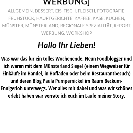
ERBUNG]
ALLGEMEIN
,
DESSERT
,
EIS
,
FISCH
,
FLEISCH
,
FOTOGRAFIE
,
FRÜHSTÜCK
,
HAUPTGERICHTE
,
KAFFEE
,
KÄSE
,
KUCHEN
,
MÜNSTER
,
MÜNSTERLAND
,
REGIONALE SPEZIALITÄT
,
REPORT
,
WERBUNG
,
WORKSHOP
Hallo Ihr Lieben!
Was war das für ein tolles Wochenende. Neun Foodblogger und
ich waren mit dem
Münsterland Siegel
(einem Wegweiser für
Einkäufe im Handel, in Hofläden oder beim Restaurantbesuch)
und deren Blog
Paula Pumpernickel
im Raum Beckum-
Ennigerloh unterwegs. Wer alles mit dabei und was wir schönes
erlebt haben war verrate ich euch im Laufe meiner Story.