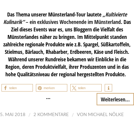
Das Thema unserer Münsterland-Tour lautete
„Kultivierte
Kulinarik“
– ein exklusives Wochenende im Münsterland
. Das
Ziel dieses Events war es, uns Bloggern die Vielfalt des
Münsterlandes näher zu bringen. Im Mittelpunkt standen
zahlreiche regionale Produkte wie z.B. Spargel, Süßkartoffeln,
Stielmus, Bärlauch, Rhabarber, Erdbeeren, Käse und Fleisch.
Während unserer Rundreise bekamen wir Einblicke in die
Region, deren Produktvielfalt, ihrer Produzenten und in das
hohe Qualitätsniveau der regional hergestellten Produkte.
teilen
merken
teilen
…
Weiterlesen...
/
/
5. MAI 2018
2 KOMMENTARE
VON
MICHAEL NÖLKE