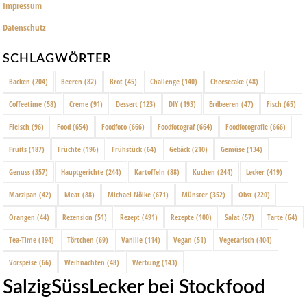
Impressum
Datenschutz
SCHLAGWÖRTER
Backen
(204)
Beeren
(82)
Brot
(45)
Challenge
(140)
Cheesecake
(48)
Coffeetime
(58)
Creme
(91)
Dessert
(123)
DIY
(193)
Erdbeeren
(47)
Fisch
(65)
Fleisch
(96)
Food
(654)
Foodfoto
(666)
Foodfotograf
(664)
Foodfotografie
(666)
Fruits
(187)
Früchte
(196)
Frühstück
(64)
Gebäck
(210)
Gemüse
(134)
Genuss
(357)
Hauptgerichte
(244)
Kartoffeln
(88)
Kuchen
(244)
Lecker
(419)
Marzipan
(42)
Meat
(88)
Michael Nölke
(671)
Münster
(352)
Obst
(220)
Orangen
(44)
Rezension
(51)
Rezept
(491)
Rezepte
(100)
Salat
(57)
Tarte
(64)
Tea-Time
(194)
Törtchen
(69)
Vanille
(114)
Vegan
(51)
Vegetarisch
(404)
Vorspeise
(66)
Weihnachten
(48)
Werbung
(143)
SalzigSüssLecker bei Stockfood