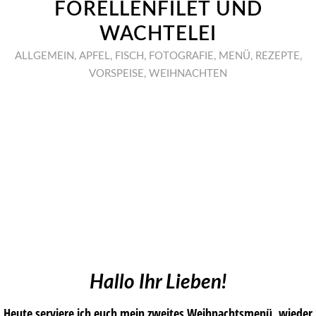
FORELLENFILET UND
WACHTELEI
ALLGEMEIN
,
APFEL
,
FISCH
,
FOTOGRAFIE
,
MENÜ
,
REZEPTE
,
VORSPEISE
,
WEIHNACHTEN
Hallo Ihr Lieben!
Heute serviere ich euch mein zweites Weihnachtsmenü, wieder