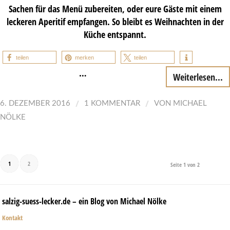
Sachen für das Menü zubereiten, oder eure Gäste mit einem
leckeren Aperitif empfangen. So bleibt es Weihnachten in der
Küche entspannt.
teilen
merken
teilen
…
Weiterlesen...
/
/
6. DEZEMBER 2016
1 KOMMENTAR
VON
MICHAEL
NÖLKE
1
2
Seite 1 von 2
salzig-suess-lecker.de – ein Blog von Michael Nölke
Kontakt