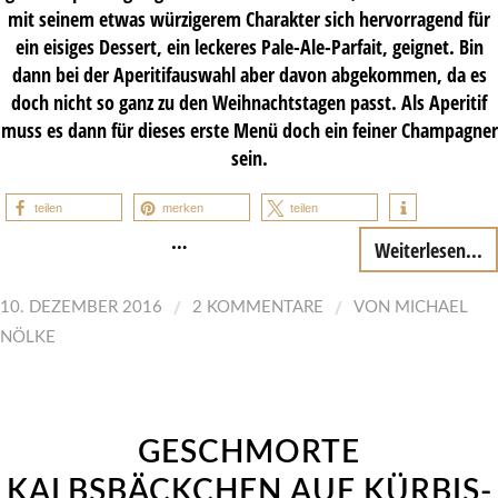
mit seinem etwas würzigerem Charakter sich hervorragend für
ein eisiges Dessert, ein leckeres Pale-Ale-Parfait, geignet. Bin
dann bei der Aperitifauswahl aber davon abgekommen, da es
doch nicht so ganz zu den Weihnachtstagen passt. Als Aperitif
muss es dann für dieses erste Menü doch ein feiner Champagner
sein.
teilen
merken
teilen
…
Weiterlesen...
/
/
10. DEZEMBER 2016
2 KOMMENTARE
VON
MICHAEL
NÖLKE
GESCHMORTE
KALBSBÄCKCHEN AUF KÜRBIS-