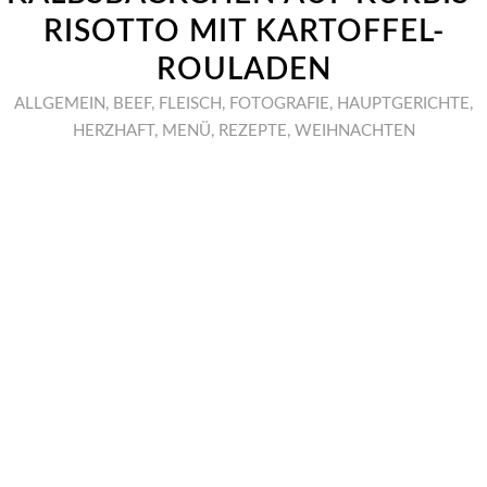
RISOTTO MIT KARTOFFEL-
ROULADEN
ALLGEMEIN
,
BEEF
,
FLEISCH
,
FOTOGRAFIE
,
HAUPTGERICHTE
,
HERZHAFT
,
MENÜ
,
REZEPTE
,
WEIHNACHTEN