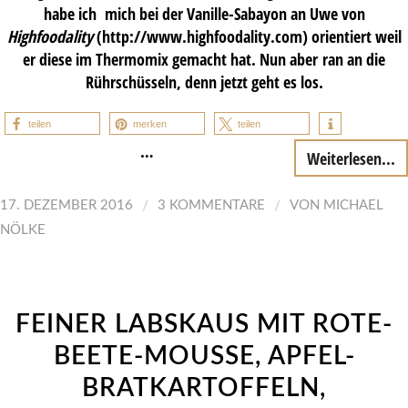
habe ich mich bei der Vanille-Sabayon an Uwe von
Highfoodality
(http://www.highfoodality.com) orientiert weil
er diese im Thermomix gemacht hat. Nun aber ran an die
Rührschüsseln, denn jetzt geht es los.
teilen
merken
teilen
…
Weiterlesen...
/
/
17. DEZEMBER 2016
3 KOMMENTARE
VON
MICHAEL
NÖLKE
FEINER LABSKAUS MIT ROTE-
BEETE-MOUSSE, APFEL-
BRATKARTOFFELN,