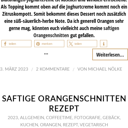
Als Topping kommt oben auf die Joghurtcreme kommt noch ein
Zitruskompott. Somit bekommt dieses Dessert noch zusätzlich
eine süß-säuerlich-herbe Note. Da ich generell Orangen sehr
gerne mag, könnten euch vielleicht auch meine
saftigen
Orangenschnitten
gut gefallen.
teilen
merken
teilen
…
Weiterlesen...
/
/
3. MÄRZ 2023
2 KOMMENTARE
VON
MICHAEL NÖLKE
SAFTIGE ORANGENSCHNITTEN
REZEPT
2023
,
ALLGEMEIN
,
COFFEETIME
,
FOTOGRAFIE
,
GEBÄCK
,
KUCHEN
,
ORANGEN
,
REZEPT
,
VEGETARISCH