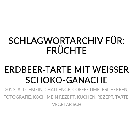
SCHLAGWORTARCHIV FÜR:
FRÜCHTE
ERDBEER-TARTE MIT WEISSER S
CHOKO-GANACHE
2023
,
ALLGEMEIN
,
CHALLENGE
,
COFFEETIME
,
ERDBEEREN
,
FOTOGRAFIE
,
KOCH MEIN REZEPT
,
KUCHEN
,
REZEPT
,
TARTE
,
VEGETARISCH