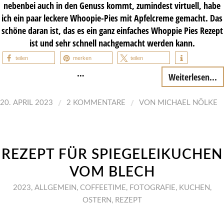
nebenbei auch in den Genuss kommt, zumindest virtuell, habe
ich ein paar leckere Whoopie-Pies mit Apfelcreme gemacht. Das
schöne daran ist, das es ein ganz einfaches Whoppie Pies Rezept
ist und sehr schnell nachgemacht werden kann.
teilen
merken
teilen
…
Weiterlesen...
/
/
20. APRIL 2023
2 KOMMENTARE
VON
MICHAEL NÖLKE
REZEPT FÜR SPIEGELEIKUCHEN
VOM BLECH
2023
,
ALLGEMEIN
,
COFFEETIME
,
FOTOGRAFIE
,
KUCHEN
,
OSTERN
,
REZEPT