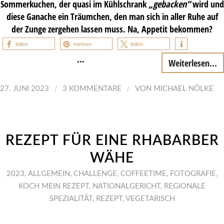
Sommerkuchen, der quasi im Kühlschrank
„gebacken“
wird und
diese Ganache ein Träumchen, den man sich in aller Ruhe auf
der Zunge zergehen lassen muss. Na, Appetit bekommen?
teilen
merken
teilen
…
Weiterlesen...
/
/
27. JUNI 2023
3 KOMMENTARE
VON
MICHAEL NÖLKE
REZEPT FÜR EINE RHABARBER
WÄHE
2023
,
ALLGEMEIN
,
CHALLENGE
,
COFFEETIME
,
FOTOGRAFIE
,
KOCH MEIN REZEPT
,
NATIONALGERICHT
,
REGIONALE
SPEZIALITÄT
,
REZEPT
,
VEGETARISCH