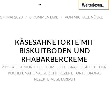
…
Weiterlesen...
/
/
17. MAI 2023
0 KOMMENTARE
VON
MICHAEL NÖLKE
KÄSESAHNETORTE MIT
BISKUITBODEN UND
RHABARBERCREME
2023
,
ALLGEMEIN
,
COFFEETIME
,
FOTOGRAFIE
,
KÄSEKUCHEN
,
KUCHEN
,
NATIONALGERICHT
,
REZEPT
,
TORTE
,
UROPAS
REZEPTE
,
VEGETARISCH