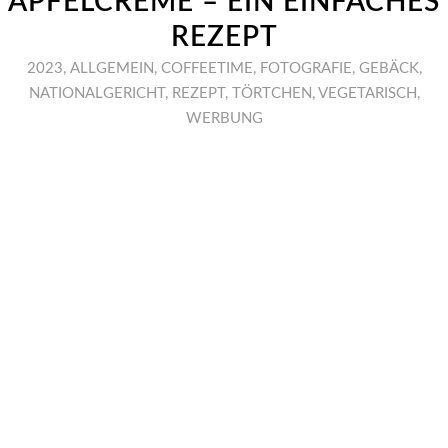
APFELCREME – EIN EINFACHES
REZEPT
2023
,
ALLGEMEIN
,
COFFEETIME
,
FOTOGRAFIE
,
GEBÄCK
,
NATIONALGERICHT
,
REZEPT
,
TÖRTCHEN
,
VEGETARISCH
,
WERBUNG