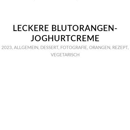
LECKERE BLUTORANGEN-
JOGHURTCREME
2023
,
ALLGEMEIN
,
DESSERT
,
FOTOGRAFIE
,
ORANGEN
,
REZEPT
,
VEGETARISCH