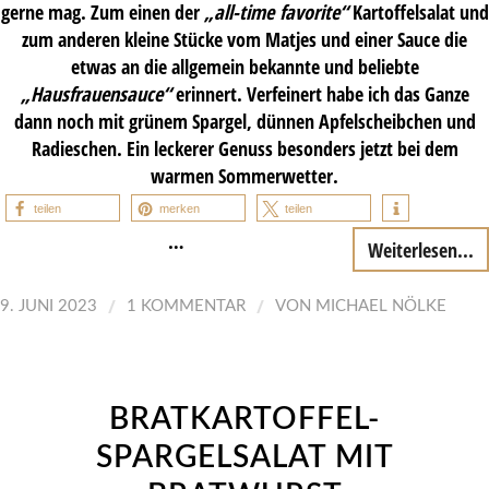
gerne mag. Zum einen der
„
all-time favorite
“
Kartoffelsalat und
zum anderen kleine Stücke vom Matjes und einer Sauce die
etwas an die allgemein bekannte und beliebte
„Hausfrauensauce“
erinnert. Verfeinert habe ich das Ganze
dann noch mit grünem Spargel, dünnen Apfelscheibchen und
Radieschen. Ein leckerer Genuss besonders jetzt bei dem
warmen Sommerwetter.
teilen
merken
teilen
…
Weiterlesen...
/
/
9. JUNI 2023
1 KOMMENTAR
VON
MICHAEL NÖLKE
BRATKARTOFFEL-
SPARGELSALAT MIT