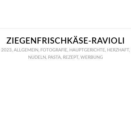
ZIEGENFRISCHKÄSE-RAVIOLI
2023
,
ALLGEMEIN
,
FOTOGRAFIE
,
HAUPTGERICHTE
,
HERZHAFT
,
NUDELN
,
PASTA
,
REZEPT
,
WERBUNG