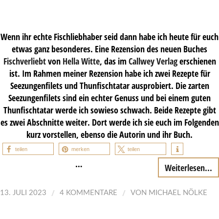
Wenn ihr echte Fischliebhaber seid dann habe ich heute für euch
etwas ganz besonderes. Eine Rezension des neuen Buches
Fischverliebt
von
Hella Witte
, das im
Callwey Verlag
erschienen
ist. Im Rahmen meiner Rezension habe ich zwei Rezepte für
Seezungenfilets und Thunfischtatar ausprobiert. Die zarten
Seezungenfilets sind ein echter Genuss und bei einem guten
Thunfischtatar werde ich sowieso schwach. Beide Rezepte gibt
es zwei Abschnitte weiter. Dort werde ich sie euch im Folgenden
kurz vorstellen, ebenso die Autorin und ihr Buch.
teilen
merken
teilen
…
Weiterlesen...
/
/
13. JULI 2023
4 KOMMENTARE
VON
MICHAEL NÖLKE