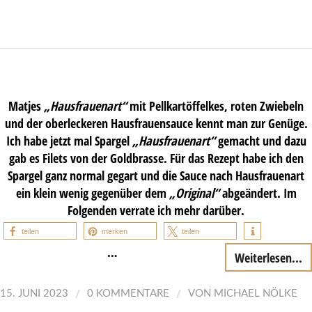
Matjes
„Hausfrauenart“
mit Pellkartöffelkes, roten Zwiebeln
und der oberleckeren Hausfrauensauce kennt man zur Genüge.
Ich habe jetzt mal Spargel
„Hausfrauenart“
gemacht und dazu
gab es Filets von der Goldbrasse. Für das Rezept habe ich den
Spargel ganz normal gegart und die Sauce nach Hausfrauenart
ein klein wenig gegenüber dem
„Original“
abgeändert. Im
Folgenden verrate ich mehr darüber.
teilen
merken
teilen
…
Weiterlesen...
/
/
15. JUNI 2023
0 KOMMENTARE
VON
MICHAEL NÖLKE