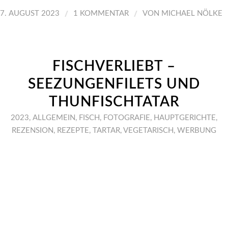
/
/
7. AUGUST 2023
1 KOMMENTAR
VON
MICHAEL NÖLKE
FISCHVERLIEBT –
SEEZUNGENFILETS UND
THUNFISCHTATAR
2023
,
ALLGEMEIN
,
FISCH
,
FOTOGRAFIE
,
HAUPTGERICHTE
,
REZENSION
,
REZEPTE
,
TARTAR
,
VEGETARISCH
,
WERBUNG