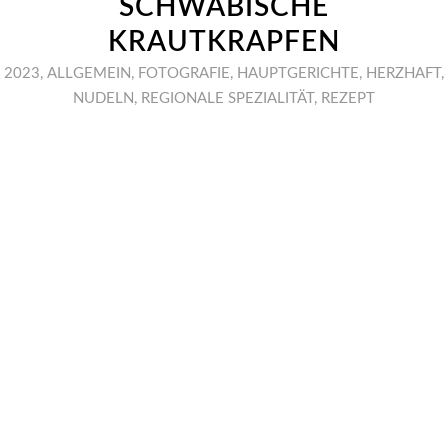
SCHWÄBISCHE
KRAUTKRAPFEN
2023
,
ALLGEMEIN
,
FOTOGRAFIE
,
HAUPTGERICHTE
,
HERZHAFT
,
NUDELN
,
REGIONALE SPEZIALITÄT
,
REZEPT