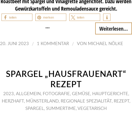
Roastbeef mit Spargel und Vinaigrette angerichtet. Dazu werden
Gewürzkartoffeln und Remouladensauce gereicht.
teilen
merken
teilen
…
Weiterlesen...
/
/
20. JUNI 2023
1 KOMMENTAR
VON
MICHAEL NÖLKE
SPARGEL „HAUSFRAUENART“
REZEPT
2023
,
ALLGEMEIN
,
FOTOGRAFIE
,
GEMÜSE
,
HAUPTGERICHTE
,
HERZHAFT
,
MÜNSTERLAND
,
REGIONALE SPEZIALITÄT
,
REZEPT
,
SPARGEL
,
SUMMERTIME
,
VEGETARISCH