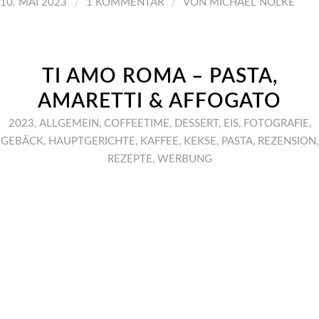
/
/
10. MAI 2023
1 KOMMENTAR
VON
MICHAEL NÖLKE
TI AMO ROMA – PASTA,
AMARETTI & AFFOGATO
2023
,
ALLGEMEIN
,
COFFEETIME
,
DESSERT
,
EIS
,
FOTOGRAFIE
,
GEBÄCK
,
HAUPTGERICHTE
,
KAFFEE
,
KEKSE
,
PASTA
,
REZENSION
,
REZEPTE
,
WERBUNG