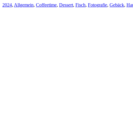
2024
,
Allgemein
,
Coffeetime
,
Dessert
,
Fisch
,
Fotografie
,
Gebäck
,
Hau