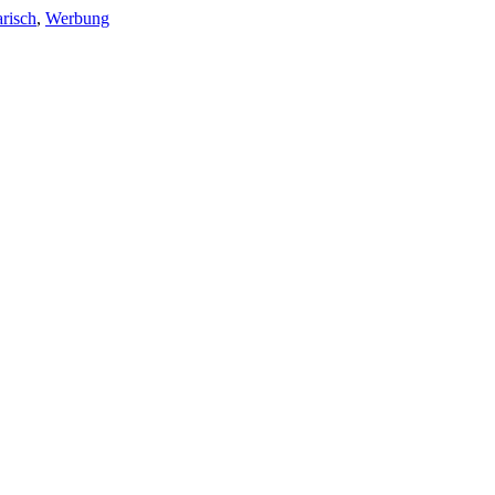
risch
,
Werbung