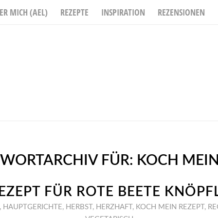
ER MICH (AEL)
REZEPTE
INSPIRATION
REZENSIONEN
WORTARCHIV FÜR:
KOCH MEIN
EZEPT FÜR ROTE BEETE KNÖPF
,
HAUPTGERICHTE
,
HERBST
,
HERZHAFT
,
KOCH MEIN REZEPT
,
RE