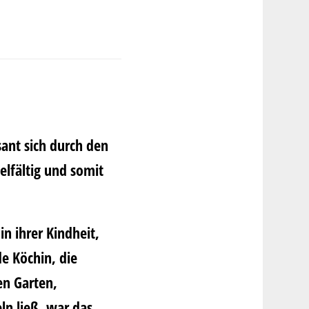
al
sant sich durch den
elfältig und somit
in ihrer Kindheit,
e Köchin, die
en Garten,
ln ließ, war das