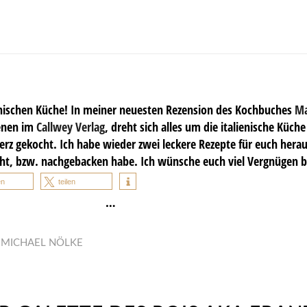
ienischen Küche! In meiner neuesten Rezension des Kochbuches
Ma
enen im
Callwey Verlag
, dreht sich alles um die italienische Küch
erz gekocht. Ich habe wieder zwei leckere Rezepte für euch herau
ht, bzw. nachgebacken habe. Ich wünsche euch viel Vergnügen b
en
teilen
…
N
MICHAEL NÖLKE