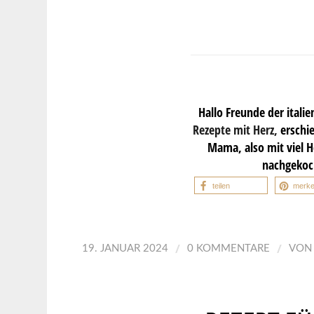
Hallo Freunde der ital
Rezepte mit Herz,
erschi
Mama, also mit viel H
nachgekoc
teilen
merk
/
/
19. JANUAR 2024
0 KOMMENTARE
VO