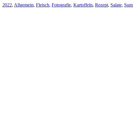
2022
,
Allgemein
,
Fleisch
,
Fotografie
,
Kartoffeln
,
Rezept
,
Salate
,
Sum