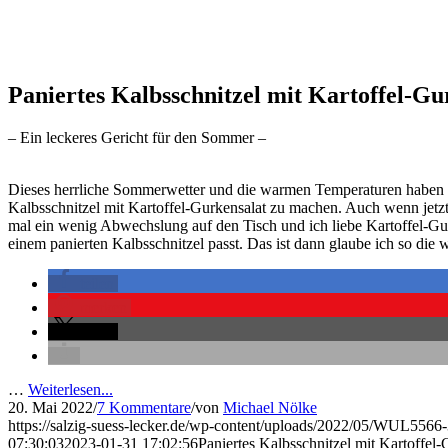
Paniertes Kalbsschnitzel mit Kartoffel-Gu
– Ein leckeres Gericht für den Sommer –
Dieses herrliche Sommerwetter und die warmen Temperaturen haben mi
Kalbsschnitzel mit Kartoffel-Gurkensalat zu machen. Auch wenn jetz
mal ein wenig Abwechslung auf den Tisch und ich liebe Kartoffel-Gur
einem panierten Kalbsschnitzel passt. Das ist dann glaube ich so die w
teilen
merken
teilen
…
Weiterlesen...
20. Mai 2022
/
7 Kommentare
/
von
Michael Nölke
https://salzig-suess-lecker.de/wp-content/uploads/2022/05/WUL5566-
07:30:03
2023-01-31 17:02:56
Paniertes Kalbsschnitzel mit Kartoffel-