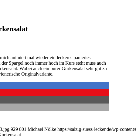
rkensalat
ch animiert mal wieder ein leckeres paniertes
t der Spargel noch immer hoch im Kurs steht muss auch
kensalat. Wobei auch ein purer Gurkensalat sehr gut zu
ienerische Originalvariante.
3.jpg
929
801
Michael Nölke
https://salzig-suess-lecker.de/wp-conten
Gurkensalat