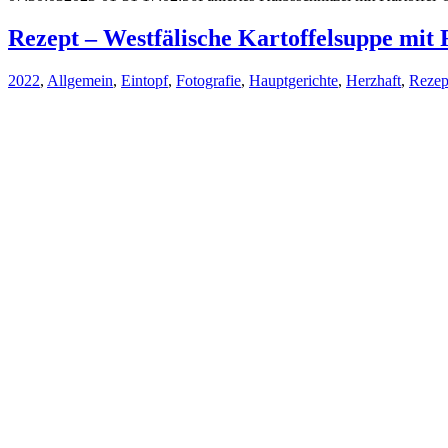
Rezept – Westfälische Kartoffelsuppe mit 
2022
,
Allgemein
,
Eintopf
,
Fotografie
,
Hauptgerichte
,
Herzhaft
,
Rezep