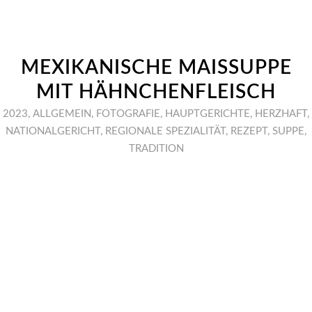
MEXIKANISCHE MAISSUPPE
MIT HÄHNCHENFLEISCH
2023
,
ALLGEMEIN
,
FOTOGRAFIE
,
HAUPTGERICHTE
,
HERZHAFT
,
NATIONALGERICHT
,
REGIONALE SPEZIALITÄT
,
REZEPT
,
SUPPE
,
TRADITION