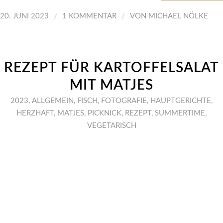
/
/
20. JUNI 2023
1 KOMMENTAR
VON
MICHAEL NÖLKE
REZEPT FÜR KARTOFFELSALAT
MIT MATJES
2023
,
ALLGEMEIN
,
FISCH
,
FOTOGRAFIE
,
HAUPTGERICHTE
,
HERZHAFT
,
MATJES
,
PICKNICK
,
REZEPT
,
SUMMERTIME
,
VEGETARISCH