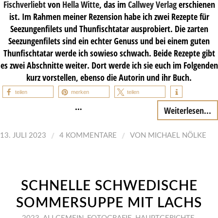
Fischverliebt
von
Hella Witte
, das im
Callwey Verlag
erschienen
ist. Im Rahmen meiner Rezension habe ich zwei Rezepte für
Seezungenfilets und Thunfischtatar ausprobiert. Die zarten
Seezungenfilets sind ein echter Genuss und bei einem guten
Thunfischtatar werde ich sowieso schwach. Beide Rezepte gibt
es zwei Abschnitte weiter. Dort werde ich sie euch im Folgenden
kurz vorstellen, ebenso die Autorin und ihr Buch.
teilen
merken
teilen
…
Weiterlesen...
/
/
13. JULI 2023
4 KOMMENTARE
VON
MICHAEL NÖLKE
SCHNELLE SCHWEDISCHE
SOMMERSUPPE MIT LACHS