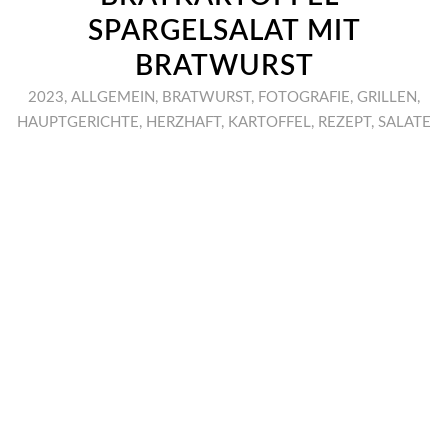
SPARGELSALAT MIT
BRATWURST
2023
,
ALLGEMEIN
,
BRATWURST
,
FOTOGRAFIE
,
GRILLEN
,
HAUPTGERICHTE
,
HERZHAFT
,
KARTOFFEL
,
REZEPT
,
SALATE