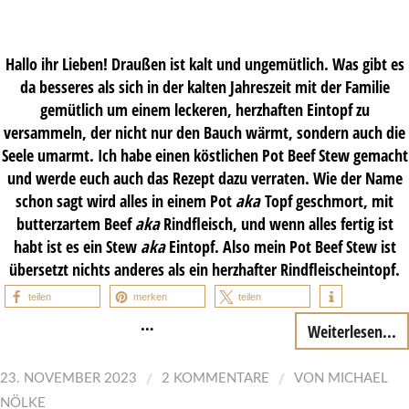
Hallo ihr Lieben! Draußen ist kalt und ungemütlich. Was gibt es
da besseres als sich in der kalten Jahreszeit mit der Familie
gemütlich um einem leckeren, herzhaften Eintopf zu
versammeln, der nicht nur den Bauch wärmt, sondern auch die
Seele umarmt. Ich habe einen köstlichen Pot Beef Stew gemacht
und werde euch auch das Rezept dazu verraten. Wie der Name
schon sagt wird alles in einem Pot
aka
Topf geschmort, mit
butterzartem Beef
aka
Rindfleisch, und wenn alles fertig ist
habt ist es ein Stew
aka
Eintopf. Also mein Pot Beef Stew ist
übersetzt nichts anderes als ein herzhafter Rindfleischeintopf.
teilen
merken
teilen
…
Weiterlesen...
/
/
23. NOVEMBER 2023
2 KOMMENTARE
VON
MICHAEL
NÖLKE