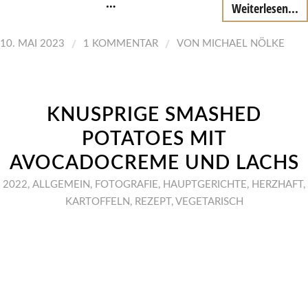
…
Weiterlesen...
/
/
10. MAI 2023
1 KOMMENTAR
VON
MICHAEL NÖLKE
KNUSPRIGE SMASHED
POTATOES MIT
AVOCADOCREME UND LACHS
2022
,
ALLGEMEIN
,
FOTOGRAFIE
,
HAUPTGERICHTE
,
HERZHAFT
,
KARTOFFELN
,
REZEPT
,
VEGETARISCH