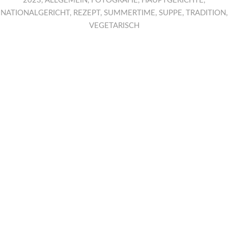
2023
,
ALLGEMEIN
,
FOTOGRAFIE
,
HAUPTGERICHTE
,
NATIONALGERICHT
,
REZEPT
,
SUMMERTIME
,
SUPPE
,
TRADITION
,
VEGETARISCH