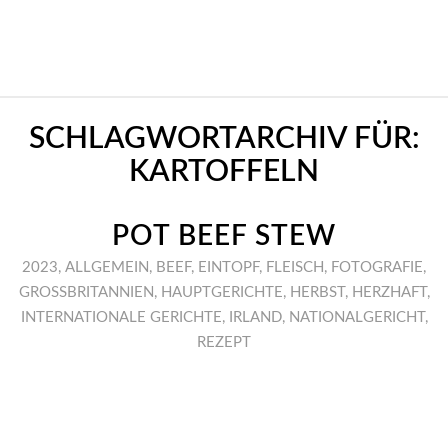
SCHLAGWORTARCHIV FÜR:
KARTOFFELN
POT BEEF STEW
2023
,
ALLGEMEIN
,
BEEF
,
EINTOPF
,
FLEISCH
,
FOTOGRAFIE
,
GROSSBRITANNIEN
,
HAUPTGERICHTE
,
HERBST
,
HERZHAFT
,
INTERNATIONALE GERICHTE
,
IRLAND
,
NATIONALGERICHT
,
REZEPT