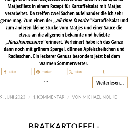
Matjesfilets in einem Rezept für Kartoffelsalat mit Matjes
verarbeitet. Da treffen zwei Sachen aufeinander die ich sehr
gerne mag. Zum einen der
„
all-time favorite
“
Kartoffelsalat und
zum anderen kleine Stücke vom Matjes und einer Sauce die
etwas an die allgemein bekannte und beliebte
„Hausfrauensauce“
erinnert. Verfeinert habe ich das Ganze
dann noch mit grünem Spargel, dünnen Apfelscheibchen und
Radieschen. Ein leckerer Genuss besonders jetzt bei dem
warmen Sommerwetter.
teilen
merken
teilen
…
Weiterlesen...
/
/
9. JUNI 2023
1 KOMMENTAR
VON
MICHAEL NÖLKE
BRATKARTOFFEL-