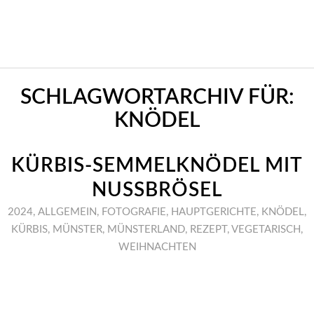
SCHLAGWORTARCHIV FÜR:
KNÖDEL
KÜRBIS-SEMMELKNÖDEL MIT
NUSSBRÖSEL
2024
,
ALLGEMEIN
,
FOTOGRAFIE
,
HAUPTGERICHTE
,
KNÖDEL
,
KÜRBIS
,
MÜNSTER
,
MÜNSTERLAND
,
REZEPT
,
VEGETARISCH
,
WEIHNACHTEN