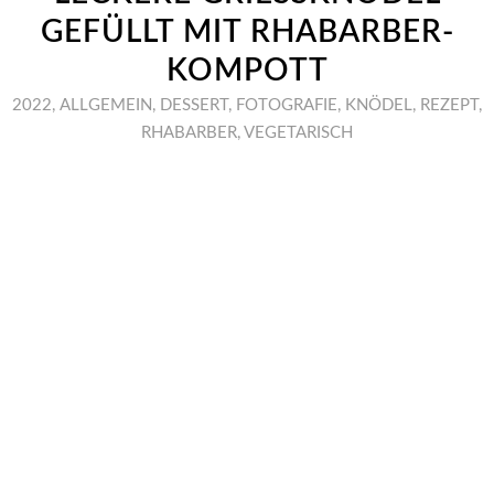
EFÜLLT MIT RHABARBER-K
OMPOTT
2022
,
ALLGEMEIN
,
DESSERT
,
FOTOGRAFIE
,
KNÖDEL
,
REZEPT
,
RHABARBER
,
VEGETARISCH