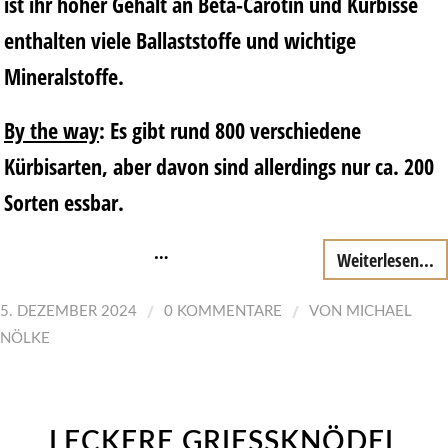
ist ihr hoher Gehalt an Beta-Carotin und Kürbisse
enthalten viele Ballaststoffe und wichtige
Mineralstoffe.
By the way
: Es gibt rund 800 verschiedene
Kürbisarten, aber davon sind allerdings nur ca. 200
Sorten essbar.
…
Weiterlesen...
/
/
5. DEZEMBER 2024
0 KOMMENTARE
VON
MICHAEL
NÖLKE
LECKERE GRIESSKNÖDEL G