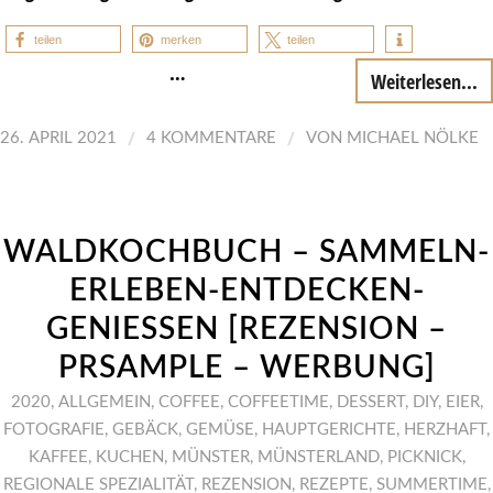
teilen
merken
teilen
…
Weiterlesen...
/
/
26. APRIL 2021
4 KOMMENTARE
VON
MICHAEL NÖLKE
WALDKOCHBUCH – SAMMELN-
ERLEBEN-ENTDECKEN-
GENIESSEN [REZENSION – P
RSAMPLE – WERBUNG]
2020
,
ALLGEMEIN
,
COFFEE
,
COFFEETIME
,
DESSERT
,
DIY
,
EIER
,
FOTOGRAFIE
,
GEBÄCK
,
GEMÜSE
,
HAUPTGERICHTE
,
HERZHAFT
,
KAFFEE
,
KUCHEN
,
MÜNSTER
,
MÜNSTERLAND
,
PICKNICK
,
REGIONALE SPEZIALITÄT
,
REZENSION
,
REZEPTE
,
SUMMERTIME
,