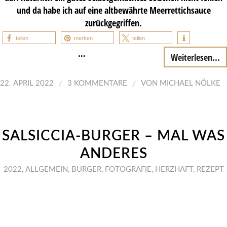
und da habe ich auf eine altbewährte Meerrettichsauce
zurückgegriffen.
teilen
merken
teilen
…
Weiterlesen...
/
/
22. APRIL 2022
3 KOMMENTARE
VON
MICHAEL NÖLKE
SALSICCIA-BURGER – MAL WAS
ANDERES
2022
,
ALLGEMEIN
,
BURGER
,
FOTOGRAFIE
,
HERZHAFT
,
REZEPT