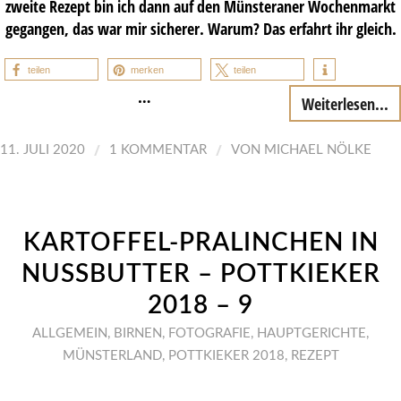
zweite Rezept bin ich dann auf den Münsteraner Wochenmarkt
gegangen, das war mir sicherer. Warum? Das erfahrt ihr gleich.
teilen
merken
teilen
…
Weiterlesen...
/
/
11. JULI 2020
1 KOMMENTAR
VON
MICHAEL NÖLKE
KARTOFFEL-PRALINCHEN IN
NUSSBUTTER – POTTKIEKER
2018 – 9
ALLGEMEIN
,
BIRNEN
,
FOTOGRAFIE
,
HAUPTGERICHTE
,
MÜNSTERLAND
,
POTTKIEKER 2018
,
REZEPT