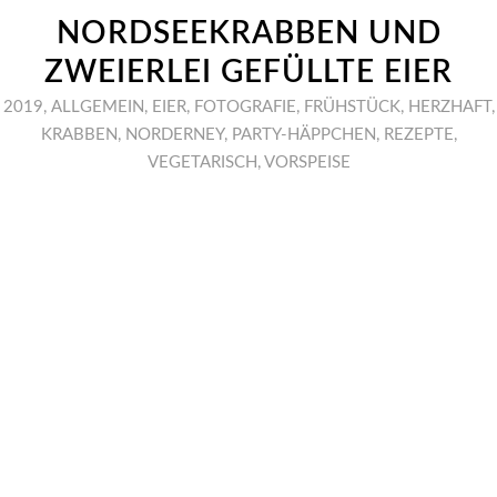
NORDSEEKRABBEN UND
ZWEIERLEI GEFÜLLTE EIER
2019
,
ALLGEMEIN
,
EIER
,
FOTOGRAFIE
,
FRÜHSTÜCK
,
HERZHAFT
,
KRABBEN
,
NORDERNEY
,
PARTY-HÄPPCHEN
,
REZEPTE
,
VEGETARISCH
,
VORSPEISE