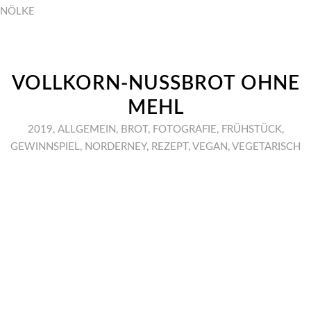
NÖLKE
VOLLKORN-NUSSBROT OHNE
MEHL
2019
,
ALLGEMEIN
,
BROT
,
FOTOGRAFIE
,
FRÜHSTÜCK
,
GEWINNSPIEL
,
NORDERNEY
,
REZEPT
,
VEGAN
,
VEGETARISCH