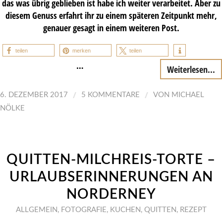
das was übrig geblieben ist habe ich weiter verarbeitet. Aber zu
diesem Genuss erfahrt ihr zu einem späteren Zeitpunkt mehr,
genauer gesagt in einem weiteren Post.
teilen
merken
teilen
…
Weiterlesen...
/
/
6. DEZEMBER 2017
5 KOMMENTARE
VON
MICHAEL
NÖLKE
QUITTEN-MILCHREIS-TORTE –
URLAUBSERINNERUNGEN AN
NORDERNEY
ALLGEMEIN
,
FOTOGRAFIE
,
KUCHEN
,
QUITTEN
,
REZEPT