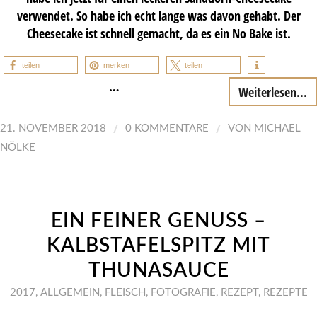
verwendet. So habe ich echt lange was davon gehabt. Der
Cheesecake ist schnell gemacht, da es ein No Bake ist.
teilen
merken
teilen
…
Weiterlesen...
/
/
21. NOVEMBER 2018
0 KOMMENTARE
VON
MICHAEL
NÖLKE
EIN FEINER GENUSS –
KALBSTAFELSPITZ MIT
THUNASAUCE
2017
,
ALLGEMEIN
,
FLEISCH
,
FOTOGRAFIE
,
REZEPT
,
REZEPTE