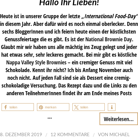
Hallo Ihr Lieben!
Heute ist in unserer Gruppe der letzte
„International Food-Day“
in diesem Jahr. Aber dafür wird es noch einmal oberlecker. Denn
sechs BloggerInnen und ich feiern heute einen der köstlichsten
Genussfeiertage die es gibt. Es ist der
National Brownie Day
.
Glaubt mir wir haben uns alle mächtig ins Zeug gelegt und jeder
hat etwas sehr, sehr leckeres gemacht. Bei mir gibt es köstliche
Nappa Valley Style Brownies
– ein cremiger Genuss mit viel
Schokolade. Kennt ihr nicht? Ich bis Anfang November auch
noch nicht. Auf jeden Fall sind sie als Dessert eine cremig-
schokoladige Versuchung. Das Rezept dazu und die Links zu den
anderen TeilnehmerInnen findet ihr am Ende meines Posts
teilen
merken
teilen
…
Weiterlesen...
/
/
8. DEZEMBER 2019
12 KOMMENTARE
VON
MICHAEL