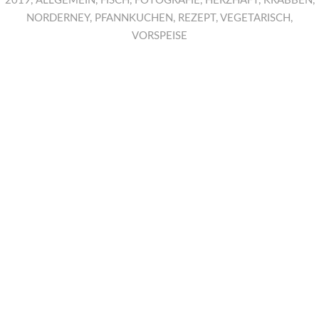
2019
,
ALLGEMEIN
,
FISCH
,
FOTOGRAFIE
,
HERZHAFT
,
KRABBEN
,
NORDERNEY
,
PFANNKUCHEN
,
REZEPT
,
VEGETARISCH
,
VORSPEISE