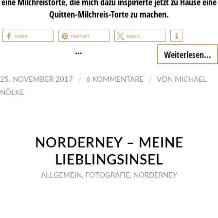
eine Milchreistorte, die mich dazu inspirierte jetzt zu Hause eine
Quitten-Milchreis-Torte zu machen.
teilen
merken
teilen
…
Weiterlesen...
/
/
25. NOVEMBER 2017
6 KOMMENTARE
VON
MICHAEL
NÖLKE
NORDERNEY – MEINE
LIEBLINGSINSEL
ALLGEMEIN
,
FOTOGRAFIE
,
NORDERNEY