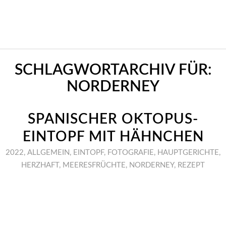
SCHLAGWORTARCHIV FÜR:
NORDERNEY
SPANISCHER OKTOPUS-
EINTOPF MIT HÄHNCHEN
2022
,
ALLGEMEIN
,
EINTOPF
,
FOTOGRAFIE
,
HAUPTGERICHTE
,
HERZHAFT
,
MEERESFRÜCHTE
,
NORDERNEY
,
REZEPT