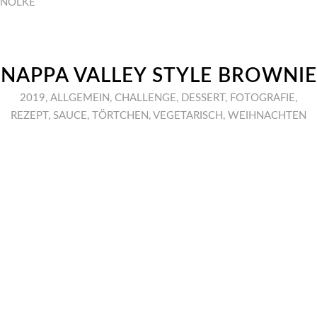
NÖLKE
NAPPA VALLEY STYLE BROWNIE
2019
,
ALLGEMEIN
,
CHALLENGE
,
DESSERT
,
FOTOGRAFIE
,
REZEPT
,
SAUCE
,
TÖRTCHEN
,
VEGETARISCH
,
WEIHNACHTEN