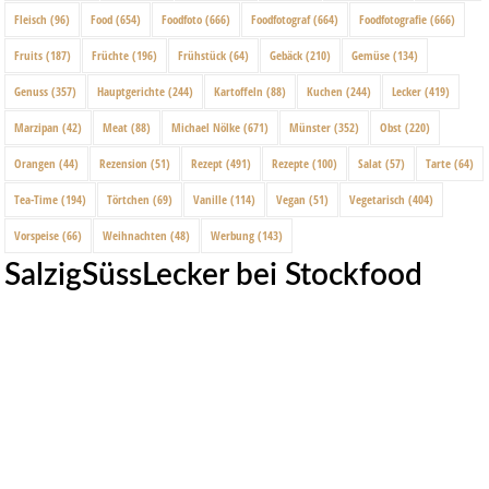
Fleisch
(96)
Food
(654)
Foodfoto
(666)
Foodfotograf
(664)
Foodfotografie
(666)
Fruits
(187)
Früchte
(196)
Frühstück
(64)
Gebäck
(210)
Gemüse
(134)
Genuss
(357)
Hauptgerichte
(244)
Kartoffeln
(88)
Kuchen
(244)
Lecker
(419)
Marzipan
(42)
Meat
(88)
Michael Nölke
(671)
Münster
(352)
Obst
(220)
Orangen
(44)
Rezension
(51)
Rezept
(491)
Rezepte
(100)
Salat
(57)
Tarte
(64)
Tea-Time
(194)
Törtchen
(69)
Vanille
(114)
Vegan
(51)
Vegetarisch
(404)
Vorspeise
(66)
Weihnachten
(48)
Werbung
(143)
SalzigSüssLecker bei Stockfood