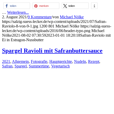
teilen
merken
teilen
…
Weiterlesen...
2. August 2021
/
9 Kommentare
/
von
Michael Nölke
https://salzig-suess-lecker.de/wp-content/uploads/2021/07/Safran-
Raviolo-8-von-9-1.jpg
1200
801
Michael Nölke
https://salzig-suess-
lecker.de/wp-content/uploads/2016/06/header-typo.png
Michael
Nölke
2021-08-02 07:30:59
2023-01-01 18:20:18
Safran-Raviolo mit
Ei in Estragon-Nussbutter
Spargel Ravioli mit Safranbuttersauce
2021
,
Allgemein
,
Fotografie
,
Hauptgerichte
,
Nudeln
,
Rezept
,
Safran
,
Spargel
,
Summertime
,
Vegetarisch