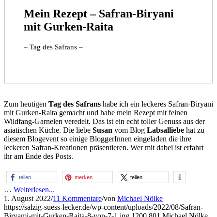
Mein Rezept – Safran-Biryani
mit Gurken-Raita
– Tag des Safrans –
Zum heutigen
Tag des Safrans
habe ich ein leckeres Safran-Biryani
mit Gurken-Raita gemacht und habe mein Rezept mit feinen
Wildfang-Garnelen veredelt. Das ist ein echt toller Genuss aus der
asiatischen Küche. Die liebe
Susan
vom Blog
Labsalliebe
hat zu
diesem Blogevent so einige BloggerInnen eingeladen die ihre
leckeren Safran-Kreationen präsentieren. Wer mit dabei ist erfahrt
ihr am Ende des Posts.
teilen
merken
teilen
…
Weiterlesen...
1. August 2022
/
11 Kommentare
/
von
Michael Nölke
https://salzig-suess-lecker.de/wp-content/uploads/2022/08/Safran-
Biryami-mit-Gurken-Raita-8-von-7-1.jpg
1200
801
Michael Nölke