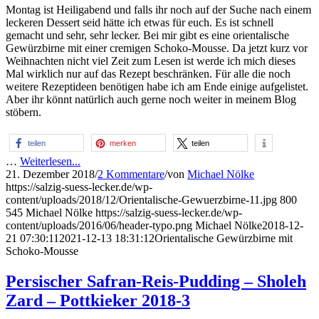
Montag ist Heiligabend und falls ihr noch auf der Suche nach einem
leckeren Dessert seid hätte ich etwas für euch. Es ist schnell
gemacht und sehr, sehr lecker. Bei mir gibt es eine orientalische
Gewürzbirne mit einer cremigen Schoko-Mousse. Da jetzt kurz vor
Weihnachten nicht viel Zeit zum Lesen ist werde ich mich dieses
Mal wirklich nur auf das Rezept beschränken. Für alle die noch
weitere Rezeptideen benötigen habe ich am Ende einige aufgelistet.
Aber ihr könnt natürlich auch gerne noch weiter in meinem Blog
stöbern.
teilen
merken
teilen
…
Weiterlesen...
21. Dezember 2018
/
2 Kommentare
/
von
Michael Nölke
https://salzig-suess-lecker.de/wp-
content/uploads/2018/12/Orientalische-Gewuerzbirne-11.jpg
800
545
Michael Nölke
https://salzig-suess-lecker.de/wp-
content/uploads/2016/06/header-typo.png
Michael Nölke
2018-12-
21 07:30:11
2021-12-13 18:31:12
Orientalische Gewürzbirne mit
Schoko-Mousse
Persischer Safran-Reis-Pudding – Sholeh
Zard – Pottkieker 2018-3