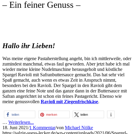
– Ein feiner Genuss –
Hallo ihr Lieben!
Was meine eigene Pastaherstellung angeht, bin ich mittlerweile, oder
zumindest manchmal, etwas faul geworden. Aber jetzt habe ich mal
wieder meine kleine Nudelmaschine herausgeholt und köstliche
Spargel Ravioli mit Safranbuttersauce gemacht. Das hat sehr viel
Spaß gemacht, auch wenn es etwas Zeit in Anspruch nimmt,
besonders bei den Ravioli. Der Spargel in den Ravioli gibt dem
ganzen eine feine Note und das ganze dann in der Buttersauce mit
Safran angerichtet ist schon ein feines Pastagericht. Ebenso wie
meine genussvollen
Ravioli mit Ziegenfrischkäse
.
teilen
merken
teilen
…
Weiterlesen...
18. Juni 2021
/
1 Kommentar
/
von
Michael Nölke
https://salzig-suess-lecker.de/wp-content/uploads/2021/06/Spargel-