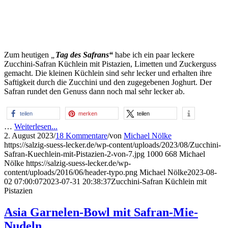
Zum heutigen
„
Tag des Safrans“
habe ich ein paar leckere
Zucchini-Safran Küchlein mit Pistazien, Limetten und Zuckerguss
gemacht. Die kleinen Küchlein sind sehr lecker und erhalten ihre
Saftigkeit durch die Zucchini und den zugegebenen Joghurt. Der
Safran rundet den Genuss dann noch mal sehr lecker ab.
teilen
merken
teilen
…
Weiterlesen...
2. August 2023
/
18 Kommentare
/
von
Michael Nölke
https://salzig-suess-lecker.de/wp-content/uploads/2023/08/Zucchini-
Safran-Kuechlein-mit-Pistazien-2-von-7.jpg
1000
668
Michael
Nölke
https://salzig-suess-lecker.de/wp-
content/uploads/2016/06/header-typo.png
Michael Nölke
2023-08-
02 07:00:07
2023-07-31 20:38:37
Zucchini-Safran Küchlein mit
Pistazien
Asia Garnelen-Bowl mit Safran-Mie-
Nudeln