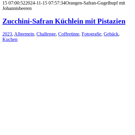
15 07:00:52
2024-11-15 07:57:34
Orangen-Safran-Gugelhupf mit
Johannisbeeren
Zucchini-Safran Küchlein mit Pistazien
2023
,
Allgemein
,
Challenge
,
Coffeetime
,
Fotografie
,
Gebäck
,
Kuchen