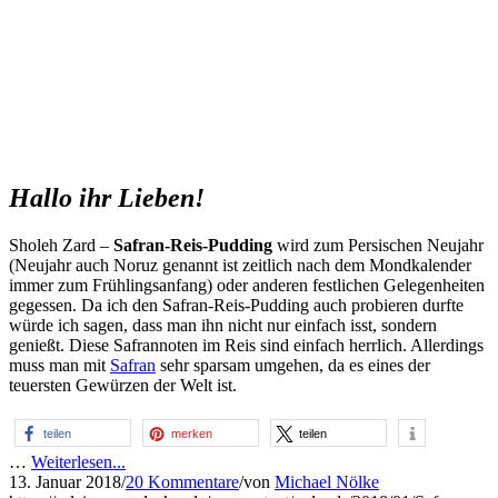
Hallo ihr Lieben!
Sholeh Zard –
Safran-Reis-Pudding
wird zum Persischen Neujahr
(Neujahr auch Noruz genannt ist zeitlich nach dem Mondkalender
immer zum Frühlingsanfang) oder anderen festlichen Gelegenheiten
gegessen. Da ich den Safran-Reis-Pudding auch probieren durfte
würde ich sagen, dass man ihn nicht nur einfach isst, sondern
genießt. Diese Safrannoten im Reis sind einfach herrlich. Allerdings
muss man mit
Safran
sehr sparsam umgehen, da es eines der
teuersten Gewürzen der Welt ist.
teilen
merken
teilen
…
Weiterlesen...
13. Januar 2018
/
20 Kommentare
/
von
Michael Nölke