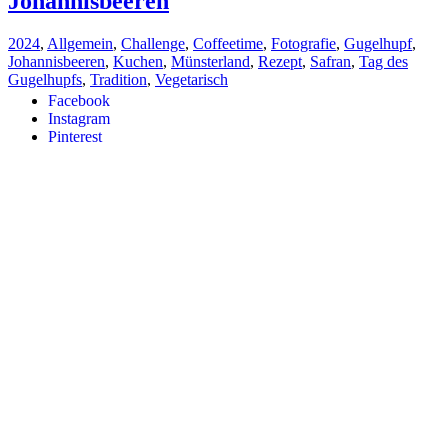
Johannisbeeren
2024
,
Allgemein
,
Challenge
,
Coffeetime
,
Fotografie
,
Gugelhupf
,
Johannisbeeren
,
Kuchen
,
Münsterland
,
Rezept
,
Safran
,
Tag des
Gugelhupfs
,
Tradition
,
Vegetarisch
Facebook
Instagram
Pinterest