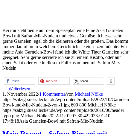
Bei mir steht heute auf dem Speiseplan eine feine Asia Garnelen-
Bowl mit Safran-Mie-Nudeln und etwas Gemüse. Ich esse sehr
gerne Garnelen, egal ob die kleineren oder die großen. Das kommt
immer darauf an in welchem Gericht ich sie einsetzen möchte. Für
meine Asia Garnelen-Bowl fand ich die White Tiger Garnelen sehr
geeignet. Sehr gerne serviere ich sie zu einem Risotto, oder auf
einen Salat oder wie in diesem Fall zusammen mit Safran Mie-
Nudeln.
teilen
merken
teilen
…
Weiterlesen...
1. November 2022
/
1 Kommentar
/
von
Michael Nölke
https://salzig-suess-lecker.de/wp-content/uploads/2022/10/Garnelen-
Bowl-und-Mie-Nudeln-2-von-1.jpg
600
800
Michael Nölke
https://salzig-suess-lecker.de/wp-content/uploads/2016/06/header-
typo.png
Michael Nölke
2022-11-01 07:30:42
2023-01-10
17:48:18
Asia Garnelen-Bowl mit Safran-Mie-Nudeln
Mein Rezept – Safran-Biryani mit