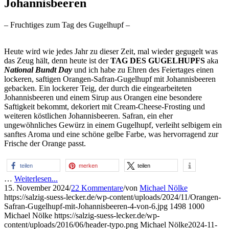
Johannisbeeren
– Fruchtiges zum Tag des Gugelhupf –
Heute wird wie jedes Jahr zu dieser Zeit, mal wieder gegugelt was
das Zeug hält, denn heute ist der
TAG DES GUGELHUPFS
aka
National Bundt Day
und ich habe zu Ehren des Feiertages einen
lockeren, saftigen Orangen-Safran-Gugelhupf mit Johannisbeeren
gebacken. Ein lockerer Teig, der durch die eingearbeiteten
Johannisbeeren und einem Sirup aus Orangen eine besondere
Saftigkeit bekommt, dekoriert mit Cream-Cheese-Frosting und
weiteren köstlichen Johannisbeeren. Safran, ein eher
ungewöhnliches Gewürz in einem Gugelhupf, verleiht selbigem ein
sanftes Aroma und eine schöne gelbe Farbe, was hervorragend zur
Frische der Orange passt.
teilen
merken
teilen
…
Weiterlesen...
15. November 2024
/
22 Kommentare
/
von
Michael Nölke
https://salzig-suess-lecker.de/wp-content/uploads/2024/11/Orangen-
Safran-Gugelhupf-mit-Johannisbeeren-4-von-6.jpg
1498
1000
Michael Nölke
https://salzig-suess-lecker.de/wp-
content/uploads/2016/06/header-typo.png
Michael Nölke
2024-11-