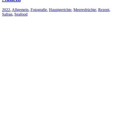
2022
,
Allgemein
,
Fotografie
,
Hauptgerichte
,
Meeresfrüchte
,
Rezept
,
Safran
,
Seafood