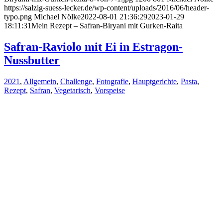
https://salzig-suess-lecker.de/wp-content/uploads/2016/06/header-
typo.png
Michael Nölke
2022-08-01 21:36:29
2023-01-29
18:11:31
Mein Rezept – Safran-Biryani mit Gurken-Raita
Safran-Raviolo mit Ei in Estragon-
Nussbutter
2021
,
Allgemein
,
Challenge
,
Fotografie
,
Hauptgerichte
,
Pasta
,
Rezept
,
Safran
,
Vegetarisch
,
Vorspeise