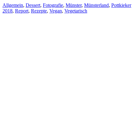
Allgemein
,
Dessert
,
Fotografie
,
Münster
,
Münsterland
,
Pottkieker
2018
,
Report
,
Rezepte
,
Vegan
,
Vegetarisch