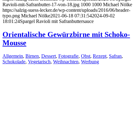
Ravioli-mit-Safranbutter-17-von-18.jpg
1000
1000
Michael Nölke
https://salzig-suess-lecker.de/wp-content/uploads/2016/06/header-
typo.png
Michael Nölke
2021-06-18 07:31:54
2024-09-02
18:01:24
Spargel Ravioli mit Safranbuttersauce
Orientalische Gewürzbirne mit Schoko-
Mousse
Allgemein
,
Birnen
,
Dessert
,
Fotografie
,
Obst
,
Rezept
,
Safran
,
Schokolade
,
Vegetarisch
,
Weihnachten
,
Werbung