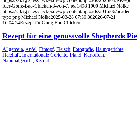
https://salzig-suess-lecker.de/wp-content/uploads/2025/03/Rezept-
fuer-Gong-Bao-Chicken-3-von-7.jpg
1498
1000
Michael Nölke
https://salzig-suess-lecker.de/wp-content/uploads/2016/06/header-
typo.png
Michael Nölke
2025-03-28 07:30:38
2026-07-21
16:04:24
Rezept für Gong Bao Chicken
Rezept für eine genussvolle Shepherds Pie
Allgemein
,
Apfel
,
Eintopf
,
Fleisch
,
Fotografie
,
Hauptgerichte
,
Herzhaft
,
Internationale Gerichte
,
Irland
,
Kartoffeln
,
Nationalgericht
,
Rezept