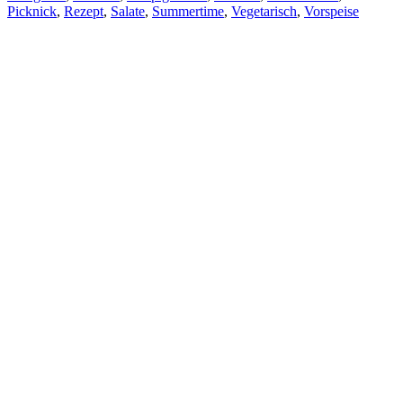
Picknick
,
Rezept
,
Salate
,
Summertime
,
Vegetarisch
,
Vorspeise