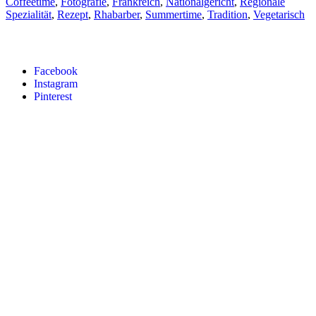
Coffeetime
,
Fotografie
,
Frankreich
,
Nationalgericht
,
Regionale
Spezialität
,
Rezept
,
Rhabarber
,
Summertime
,
Tradition
,
Vegetarisch
Facebook
Instagram
Pinterest