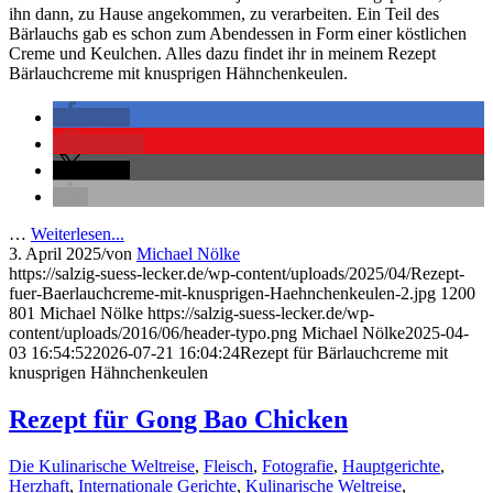
ihn dann, zu Hause angekommen, zu verarbeiten. Ein Teil des
Bärlauchs gab es schon zum Abendessen in Form einer köstlichen
Creme und Keulchen. Alles dazu findet ihr in meinem Rezept
Bärlauchcreme mit knusprigen Hähnchenkeulen.
teilen
merken
teilen
…
Weiterlesen...
3. April 2025
/
von
Michael Nölke
https://salzig-suess-lecker.de/wp-content/uploads/2025/04/Rezept-
fuer-Baerlauchcreme-mit-knusprigen-Haehnchenkeulen-2.jpg
1200
801
Michael Nölke
https://salzig-suess-lecker.de/wp-
content/uploads/2016/06/header-typo.png
Michael Nölke
2025-04-
03 16:54:52
2026-07-21 16:04:24
Rezept für Bärlauchcreme mit
knusprigen Hähnchenkeulen
Rezept für Gong Bao Chicken
Die Kulinarische Weltreise
,
Fleisch
,
Fotografie
,
Hauptgerichte
,
Herzhaft
,
Internationale Gerichte
,
Kulinarische Weltreise
,