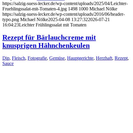
https://salzig-suess-lecker.de/wp-content/uploads/2025/04/Leichter-
Fruehlingssalat-mit-Tomaten-4.jpg
1498
1000
Michael Nölke
https://salzig-suess-lecker.de/wp-content/uploads/2016/06/header-
typo.png
Michael Nölke
2025-04-08 13:27:32
2026-07-21
16:04:23
Leichter Frühlingssalat mit Tomaten
Rezept für Bärlauchcreme mit
knusprigen Hähnchenkeulen
Dip
,
Fleisch
,
Fotografie
,
Gemüse
,
Hauptgerichte
,
Herzhaft
,
Rezept
,
Sauce