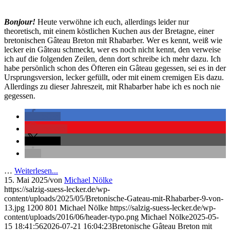
Bonjour!
Heute verwöhne ich euch, allerdings leider nur
theoretisch, mit einem köstlichen Kuchen aus der Bretagne, einer
bretonischen Gâteau Breton mit Rhabarber. Wer es kennt, weiß wie
lecker ein Gâteau schmeckt, wer es noch nicht kennt, den verweise
ich auf die folgenden Zeilen, denn dort schreibe ich mehr dazu. Ich
habe persönlich schon des Öfteren ein Gâteau gegessen, sei es in der
Ursprungsversion, lecker gefüllt, oder mit einem cremigen Eis dazu.
Allerdings zu dieser Jahreszeit, mit Rhabarber habe ich es noch nie
gegessen.
teilen
merken
teilen
…
Weiterlesen...
15. Mai 2025
/
von
Michael Nölke
https://salzig-suess-lecker.de/wp-
content/uploads/2025/05/Bretonische-Gateau-mit-Rhabarber-9-von-
13.jpg
1200
801
Michael Nölke
https://salzig-suess-lecker.de/wp-
content/uploads/2016/06/header-typo.png
Michael Nölke
2025-05-
15 18:41:56
2026-07-21 16:04:23
Bretonische Gâteau Breton mit