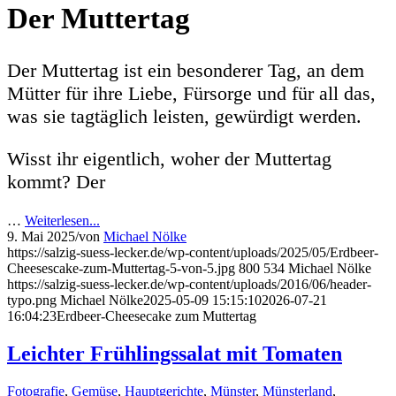
Der Muttertag
Der Muttertag ist ein besonderer Tag, an dem
Mütter für ihre Liebe, Fürsorge und für all das,
was sie tagtäglich leisten, gewürdigt werden.
Wisst ihr eigentlich, woher der Muttertag
kommt? Der
…
Weiterlesen...
9. Mai 2025
/
von
Michael Nölke
https://salzig-suess-lecker.de/wp-content/uploads/2025/05/Erdbeer-
Cheesescake-zum-Muttertag-5-von-5.jpg
800
534
Michael Nölke
https://salzig-suess-lecker.de/wp-content/uploads/2016/06/header-
typo.png
Michael Nölke
2025-05-09 15:15:10
2026-07-21
16:04:23
Erdbeer-Cheesecake zum Muttertag
Leichter Frühlingssalat mit Tomaten
Fotografie
,
Gemüse
,
Hauptgerichte
,
Münster
,
Münsterland
,