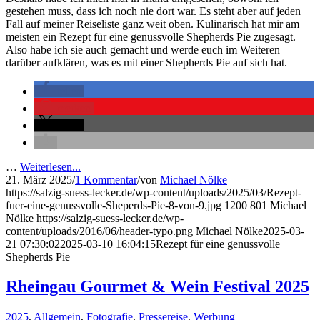
gestehen muss, dass ich noch nie dort war. Es steht aber auf jeden
Fall auf meiner Reiseliste ganz weit oben. Kulinarisch hat mir am
meisten ein Rezept für eine genussvolle Shepherds Pie zugesagt.
Also habe ich sie auch gemacht und werde euch im Weiteren
darüber aufklären, was es mit einer Shepherds Pie auf sich hat.
teilen
merken
teilen
…
Weiterlesen...
21. März 2025
/
1 Kommentar
/
von
Michael Nölke
https://salzig-suess-lecker.de/wp-content/uploads/2025/03/Rezept-
fuer-eine-genussvolle-Sheperds-Pie-8-von-9.jpg
1200
801
Michael
Nölke
https://salzig-suess-lecker.de/wp-
content/uploads/2016/06/header-typo.png
Michael Nölke
2025-03-
21 07:30:02
2025-03-10 16:04:15
Rezept für eine genussvolle
Shepherds Pie
Rheingau Gourmet & Wein Festival 2025
2025
,
Allgemein
,
Fotografie
,
Pressereise
,
Werbung