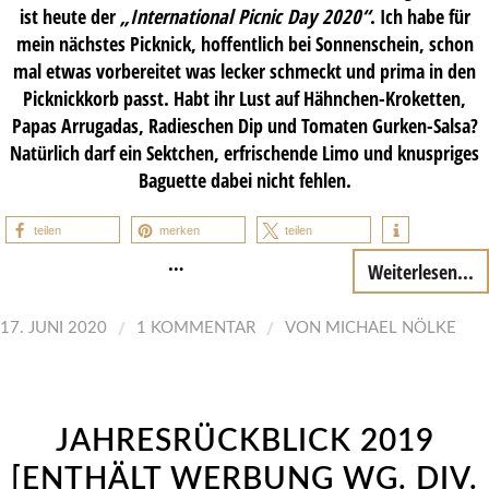
ist heute der
„International Picnic Day 2020“
. Ich habe für
mein nächstes Picknick, hoffentlich bei Sonnenschein, schon
mal etwas vorbereitet was lecker schmeckt und prima in den
Picknickkorb passt. Habt ihr Lust auf Hähnchen-Kroketten,
Papas Arrugadas, Radieschen Dip und Tomaten Gurken-Salsa?
Natürlich darf ein Sektchen, erfrischende Limo und knuspriges
Baguette dabei nicht fehlen.
teilen
merken
teilen
…
Weiterlesen...
/
/
17. JUNI 2020
1 KOMMENTAR
VON
MICHAEL NÖLKE
JAHRESRÜCKBLICK 2019
[ENTHÄLT WERBUNG WG. DIV.