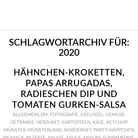
SCHLAGWORTARCHIV FÜR:
2020
HÄHNCHEN-KROKETTEN,
PAPAS ARRUGADAS,
RADIESCHEN DIP UND
TOMATEN GURKEN-SALSA
ALLGEMEIN
,
DIY
,
FOTOGRAFIE
,
GEFLÜGEL
,
GEMÜSE
,
GETRÄNKE
,
HERZHAFT
,
KARTOFFELN
,
KÄSE
,
KETCHUP
,
MÜNSTER
,
MÜNSTERLAND
,
NORDERNEY
,
PARTY-HÄPPCHEN
,
PICKNICK
,
REZEPTE
,
SALATE
,
SAUCE
,
SNACKS
,
SUMMERTIME
,