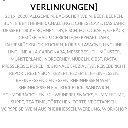
VERLINKUNGEN]
2019
,
2020
,
ALLGEMEIN
,
BADISCHER WEIN
,
BEEF
,
BEEREN
,
BUNTE BENTHEIMER
,
CHALLENGE
,
CHEESECAKE
,
DAS JAHR
,
DESSERT
,
DICKE BOHNEN
,
DIY
,
FISCH
,
FOTOGRAFIE
,
GEBÄCK
,
GEMÜSE
,
HAUPTGERICHTE
,
HERZHAFT
,
JAHR
,
JAHRESRÜCKBLICK
,
KUCHEN
,
KÜRBIS
,
LASAGNE
,
LINGUINE
,
LINGUINE A LA CARBONARA
,
MESSEBESUCH
,
MÜNSTER
,
MÜNSTERLAND
,
NORDERNEY
,
NUDELN
,
OBST
,
PASTA
,
PRESSEREISE
,
PÜREE
,
REGIONALE SPEZIALITÄT
,
REISEBERICHT
,
REPORT
,
REZENSION
,
REZEPT
,
REZEPTE
,
RHEINHESSEN
,
RHEINHESSEN GENIESSEN
,
RHEINHESSEN WEIN
,
RHEINHGESSEN E.V.
,
RÜCKBLICK
,
SANDWICH
,
SCHMORBÄCKCHEN
,
SCHWEINEREI
,
SNACKS
,
SUMMERTIME
,
SUPPE
,
TEA-TIME
,
TÖRTCHEN
,
TORTE
,
VEGETARISCH
,
VORSPEISE
,
WEIN AUS RHEINHESSEN
,
WERBUNG
,
WORKSHOP