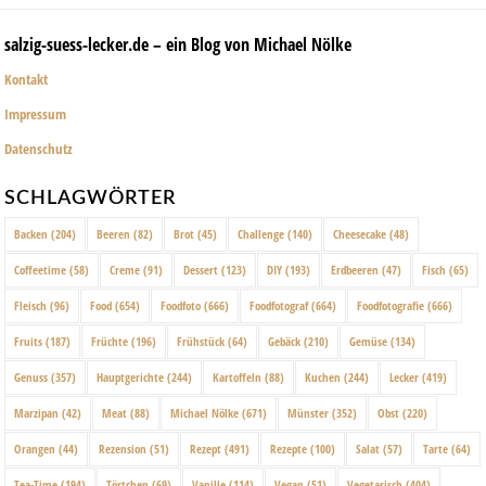
salzig-suess-lecker.de – ein Blog von Michael Nölke
Kontakt
Impressum
Datenschutz
SCHLAGWÖRTER
Backen
(204)
Beeren
(82)
Brot
(45)
Challenge
(140)
Cheesecake
(48)
Coffeetime
(58)
Creme
(91)
Dessert
(123)
DIY
(193)
Erdbeeren
(47)
Fisch
(65)
Fleisch
(96)
Food
(654)
Foodfoto
(666)
Foodfotograf
(664)
Foodfotografie
(666)
Fruits
(187)
Früchte
(196)
Frühstück
(64)
Gebäck
(210)
Gemüse
(134)
Genuss
(357)
Hauptgerichte
(244)
Kartoffeln
(88)
Kuchen
(244)
Lecker
(419)
Marzipan
(42)
Meat
(88)
Michael Nölke
(671)
Münster
(352)
Obst
(220)
Orangen
(44)
Rezension
(51)
Rezept
(491)
Rezepte
(100)
Salat
(57)
Tarte
(64)
Tea-Time
(194)
Törtchen
(69)
Vanille
(114)
Vegan
(51)
Vegetarisch
(404)