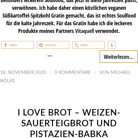
verwöhnen. Ich habe daher einen köstlichen veganen
Süßkartoffel-Spitzkohl Gratin gemacht, das ist echtes Soulfood
für die kalte Jahreszeit. Für das Gratin habe ich die leckeren
Produkte meines Partners
Vitaquell
verwendet.
teilen
merken
teilen
…
Weiterlesen...
/
/
18. NOVEMBER 2020
0 KOMMENTARE
VON
MICHAEL
NÖLKE
I LOVE BROT – WEIZEN-
SAUERTEIGBROT UND
PISTAZIEN-BABKA