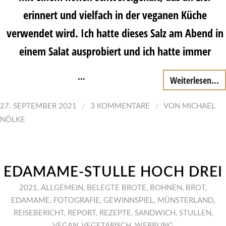
erinnert und vielfach in der veganen Küche
verwendet wird. Ich hatte dieses Salz am Abend in
einem Salat ausprobiert und ich hatte immer
…
Weiterlesen...
/
/
27. SEPTEMBER 2021
3 KOMMENTARE
VON
MICHAEL
NÖLKE
EDAMAME-STULLE HOCH DREI
2021
,
ALLGEMEIN
,
BELEGTE BROTE
,
BOHNEN
,
BROT
,
EDAMAME
,
FOTOGRAFIE
,
GEWINNSPIEL
,
MÜNSTERLAND
,
REISEBERICHT
,
REPORT
,
REZEPTE
,
SANDWICH
,
STULLEN
,
VEGAN
,
VEGETARISCH
,
WERBUNG