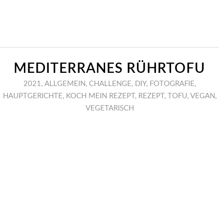
MEDITERRANES RÜHRTOFU
2021
,
ALLGEMEIN
,
CHALLENGE
,
DIY
,
FOTOGRAFIE
,
HAUPTGERICHTE
,
KOCH MEIN REZEPT
,
REZEPT
,
TOFU
,
VEGAN
,
VEGETARISCH