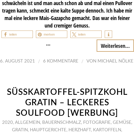
schwächeln ist und man auch schon ab und mal einen Pullover
tragen kann, schmeckt eine kalte Suppe dennoch. Ich habe mir
mal eine leckere Mais-Gazapcho gemacht. Das war ein feiner
und cremiger Genuss.
teilen
merken
teilen
…
Weiterlesen...
/
/
6. AUGUST 2021
6 KOMMENTARE
VON
MICHAEL NÖLKE
SÜSSKARTOFFEL-SPITZKOHL G
RATIN – LECKERES S
OULFOOD [WERBUNG]
2020
,
ALLGEMEIN
,
BAUERNSCHMALZ
,
FOTOGRAFIE
,
GEMÜSE
,
GRATIN
,
HAUPTGERICHTE
,
HERZHAFT
,
KARTOFFELN
,