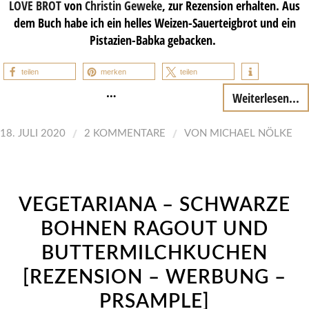
LOVE
BROT
von
Christin Geweke
, zur Rezension erhalten. Aus
dem Buch habe ich ein helles Weizen-Sauerteigbrot und ein
Pistazien-Babka gebacken.
teilen
merken
teilen
…
Weiterlesen...
/
/
18. JULI 2020
2 KOMMENTARE
VON
MICHAEL NÖLKE
VEGETARIANA – SCHWARZE
BOHNEN RAGOUT UND
BUTTERMILCHKUCHEN
[REZENSION – WERBUNG –
PRSAMPLE]