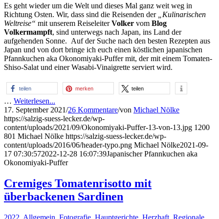
Es geht wieder um die Welt und dieses Mal ganz weit weg in
Richtung Osten. Wir, dass sind die Reisenden der
„Kulinarischen
Weltreise“
mit unserem Reiseleiter
Volker
vom
Blog
Volkermampft
, sind unterwegs nach Japan, ins Land der
aufgehenden Sonne. Auf der Suche nach den besten Rezepten aus
Japan und von dort bringe ich euch einen köstlichen japanischen
Pfannkuchen aka Okonomiyaki-Puffer mit, der mit einem Tomaten-
Shiso-Salat und einer Wasabi-Vinaigrette serviert wird.
teilen
merken
teilen
…
Weiterlesen...
17. September 2021
/
26 Kommentare
/
von
Michael Nölke
https://salzig-suess-lecker.de/wp-
content/uploads/2021/09/Okonomiyaki-Puffer-13-von-13.jpg
1200
801
Michael Nölke
https://salzig-suess-lecker.de/wp-
content/uploads/2016/06/header-typo.png
Michael Nölke
2021-09-
17 07:30:57
2022-12-28 16:07:39
Japanischer Pfannkuchen aka
Okonomiyaki-Puffer
Cremiges Tomatenrisotto mit
überbackenen Sardinen
2022
,
Allgemein
,
Fotografie
,
Hauptgerichte
,
Herzhaft
,
Regionale