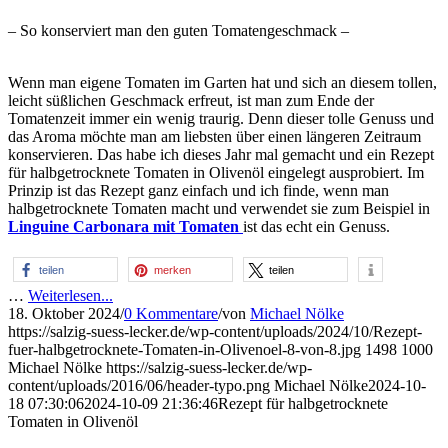
– So konserviert man den guten Tomatengeschmack –
Wenn man eigene Tomaten im Garten hat und sich an diesem tollen,
leicht süßlichen Geschmack erfreut, ist man zum Ende der
Tomatenzeit immer ein wenig traurig. Denn dieser tolle Genuss und
das Aroma möchte man am liebsten über einen längeren Zeitraum
konservieren. Das habe ich dieses Jahr mal gemacht und ein Rezept
für halbgetrocknete Tomaten in Olivenöl eingelegt ausprobiert. Im
Prinzip ist das Rezept ganz einfach und ich finde, wenn man
halbgetrocknete Tomaten macht und verwendet sie zum Beispiel in
Linguine Carbonara mit Tomaten
ist das echt ein Genuss.
teilen
merken
teilen
…
Weiterlesen...
18. Oktober 2024
/
0 Kommentare
/
von
Michael Nölke
https://salzig-suess-lecker.de/wp-content/uploads/2024/10/Rezept-
fuer-halbgetrocknete-Tomaten-in-Olivenoel-8-von-8.jpg
1498
1000
Michael Nölke
https://salzig-suess-lecker.de/wp-
content/uploads/2016/06/header-typo.png
Michael Nölke
2024-10-
18 07:30:06
2024-10-09 21:36:46
Rezept für halbgetrocknete
Tomaten in Olivenöl