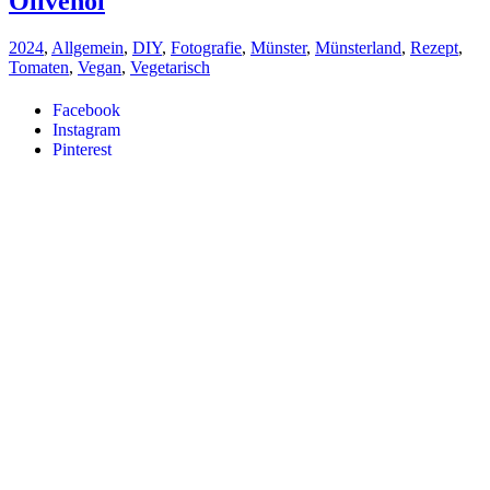
Olivenöl
2024
,
Allgemein
,
DIY
,
Fotografie
,
Münster
,
Münsterland
,
Rezept
,
Tomaten
,
Vegan
,
Vegetarisch
Facebook
Instagram
Pinterest