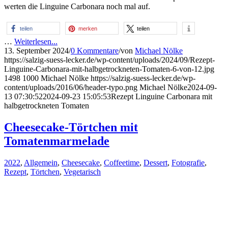
werten die Linguine Carbonara noch mal auf.
teilen
merken
teilen
…
Weiterlesen...
13. September 2024
/
0 Kommentare
/
von
Michael Nölke
https://salzig-suess-lecker.de/wp-content/uploads/2024/09/Rezept-
Linguine-Carbonara-mit-halbgetrockneten-Tomaten-6-von-12.jpg
1498
1000
Michael Nölke
https://salzig-suess-lecker.de/wp-
content/uploads/2016/06/header-typo.png
Michael Nölke
2024-09-
13 07:30:52
2024-09-23 15:05:53
Rezept Linguine Carbonara mit
halbgetrockneten Tomaten
Cheesecake-Törtchen mit
Tomatenmarmelade
2022
,
Allgemein
,
Cheesecake
,
Coffeetime
,
Dessert
,
Fotografie
,
Rezept
,
Törtchen
,
Vegetarisch