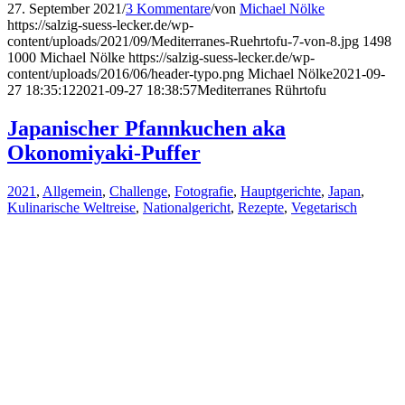
27. September 2021
/
3 Kommentare
/
von
Michael Nölke
https://salzig-suess-lecker.de/wp-
content/uploads/2021/09/Mediterranes-Ruehrtofu-7-von-8.jpg
1498
1000
Michael Nölke
https://salzig-suess-lecker.de/wp-
content/uploads/2016/06/header-typo.png
Michael Nölke
2021-09-
27 18:35:12
2021-09-27 18:38:57
Mediterranes Rührtofu
Japanischer Pfannkuchen aka
Okonomiyaki-Puffer
2021
,
Allgemein
,
Challenge
,
Fotografie
,
Hauptgerichte
,
Japan
,
Kulinarische Weltreise
,
Nationalgericht
,
Rezepte
,
Vegetarisch