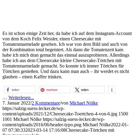
Es ist schon einige Zeit her, da habe ich auf dem Instagram-Account
von dem Koch Felix Wessler, einen Cheesecake mit
Tomatenmarmelade gesehen. Ich war von dem Bild und auch von
der Kombination total begeistert. Als dann die Tomatenzeit kam
habe ich mich dran gemacht das einmal auszuprobieren. Allerdings
habe ich aus dem Cheesecake kleine Cheesecake-Törtchen mit
Tomatenmarmelade gemacht. So konnte ich immer Törtchen für
Törtchen genießen. Und dazu kann man auch – ihr werdet es nicht
glauben – einen Kaffee trinken.
teilen
merken
teilen
…
Weiterlesen...
7. Januar 2022
/
2 Kommentare
/
von
Michael Nölke
https://salzig-suess-lecker.de/wp-
content/uploads/2021/12/Cheesecake-Toertchen-4-von-6.jpg
1500
1001
Michael Nölke
https://salzig-suess-lecker.de/wp-
content/uploads/2016/06/header-typo.png
Michael Nölke
2022-01-
07 07:30:33
2023-03-14 17:16:08
Cheesecake-Törtchen mit