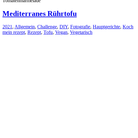
Tomatenmarmelade
Mediterranes Rührtofu
2021
,
Allgemein
,
Challenge
,
DIY
,
Fotografie
,
Hauptgerichte
,
Koch
mein rezept
,
Rezept
,
Tofu
,
Vegan
,
Vegetarisch