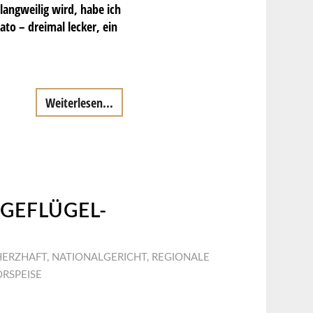
 langweilig wird, habe ich
to – dreimal lecker, ein
Weiterlesen...
GEFLÜGEL-
HERZHAFT
,
NATIONALGERICHT
,
REGIONALE
RSPEISE