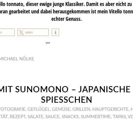
tello tonnato, dieser ewige junge Klassiker. Damit es aber nicht zu
aran gearbeitet und dabei herausgekommen ist mein Vitello tonna
echter Genuss.
en
teilen
…
MICHAEL NÖLKE
 MIT SUNOMONO – JAPANISCHE 
SPIESSCHEN
FOTOGRAFIE
,
GEFLÜGEL
,
GEMÜSE
,
GRILLEN
,
HAUPTGERICHTE
,
ITÄT
,
REZEPT
,
SALATE
,
SAUCE
,
SNACKS
,
SUMMERTIME
,
TAPAS
,
VO