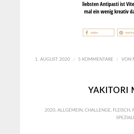
liebsten Antipasti ist Vi
mal ein wenig kreativ d
teilen
merk
/
/
1. AUGUST 2020
5 KOMMENTARE
VON
YAKITORI
2020
,
ALLGEMEIN
,
CHALLENGE
,
FLEISCH
,
SPEZIAL