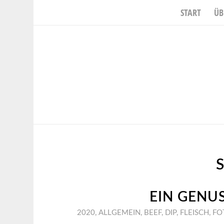
START
ÜB
EIN GENUS
2020
,
ALLGEMEIN
,
BEEF
,
DIP
,
FLEISCH
,
FO