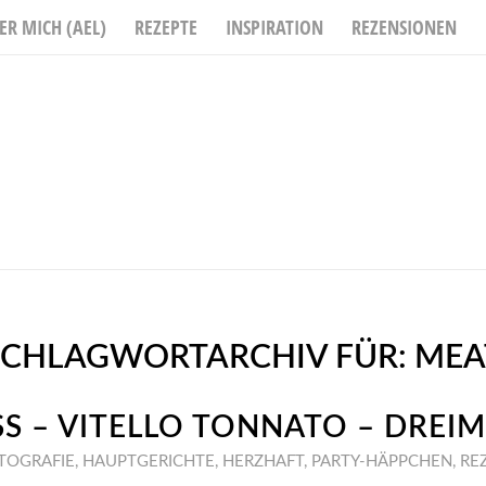
ER MICH (AEL)
REZEPTE
INSPIRATION
REZENSIONEN
SCHLAGWORTARCHIV FÜR:
MEA
S – VITELLO TONNATO – DREI
TOGRAFIE
,
HAUPTGERICHTE
,
HERZHAFT
,
PARTY-HÄPPCHEN
,
RE