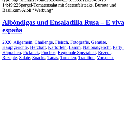
14:49:22
Spargel-Tomatensalat mit Seeteufelsteaks, Burrata und
Basilikum-Aioli *Werbung*
Albóndigas und Ensaladilla Rusa – E viva
españa
2020
,
Allgemein
,
Challenge
,
Fleisch
,
Fotografie
,
Gemüse
,
Hauptgerichte
,
Herzhaft
,
Kartoffeln
,
Lamm
,
Nationalgericht
,
Party-
Häppchen
,
Picknick
,
Pinchos
,
Regionale Spezialität
,
Rezept
,
Rezepte
,
Salate
,
Snacks
,
Tapas
,
Tomaten
,
Tradition
,
Vorspeise