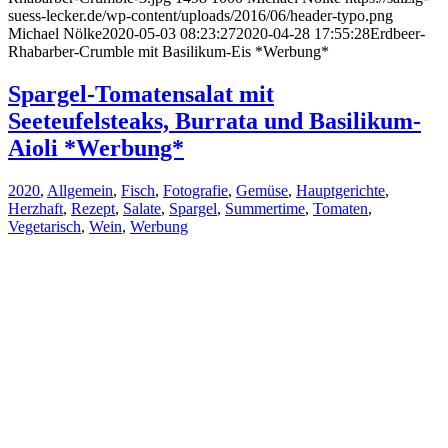
suess-lecker.de/wp-content/uploads/2016/06/header-typo.png
Michael Nölke
2020-05-03 08:23:27
2020-04-28 17:55:28
Erdbeer-
Rhabarber-Crumble mit Basilikum-Eis *Werbung*
Spargel-Tomatensalat mit
Seeteufelsteaks, Burrata und Basilikum-
Aioli *Werbung*
2020
,
Allgemein
,
Fisch
,
Fotografie
,
Gemüse
,
Hauptgerichte
,
Herzhaft
,
Rezept
,
Salate
,
Spargel
,
Summertime
,
Tomaten
,
Vegetarisch
,
Wein
,
Werbung