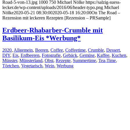
Road-5-von-13.jpg
1000
750
Michael Nölke
https://salzig-suess-
lecker.de/wp-content/uploads/2016/06/header-typo.png
Michael
Nölke
2020-05-21 08:30:00
2020-05-18 16:20:00
On The Road –
Rezension mit leckeren Rezepten [Rezension – PRSample]
Erdbeer-Rhabarber-Crumble mit
Basilikum-Eis *Werbung*
2020
,
Allgemein
,
Beeren
,
Coffee
,
Coffeetime
,
Crumble
,
Dessert
,
DIY
,
Eis
,
Erdbeeren
,
Fotografie
,
Gebäck
,
Gemüse
,
Kaffee
,
Kuchen
,
Münster
,
Münsterland
,
Obst
,
Rezepte
,
Summertime
,
Tea-Time
,
Törtchen
,
Vegetarisch
,
Wein
,
Werbung