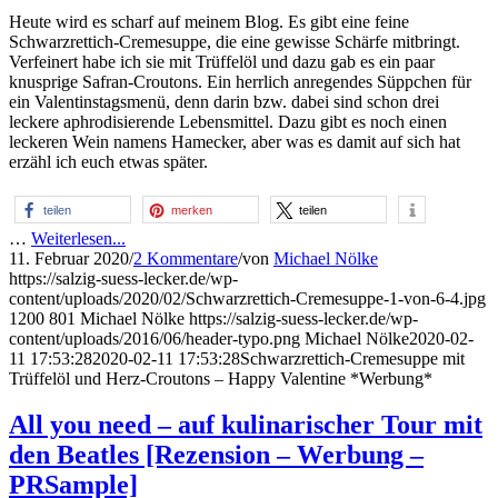
Heute wird es scharf auf meinem Blog. Es gibt eine feine
Schwarzrettich-Cremesuppe, die eine gewisse Schärfe mitbringt.
Verfeinert habe ich sie mit Trüffelöl und dazu gab es ein paar
knusprige Safran-Croutons. Ein herrlich anregendes Süppchen für
ein Valentinstagsmenü, denn darin bzw. dabei sind schon drei
leckere aphrodisierende Lebensmittel. Dazu gibt es noch einen
leckeren Wein namens Hamecker, aber was es damit auf sich hat
erzähl ich euch etwas später.
teilen
merken
teilen
…
Weiterlesen...
11. Februar 2020
/
2 Kommentare
/
von
Michael Nölke
https://salzig-suess-lecker.de/wp-
content/uploads/2020/02/Schwarzrettich-Cremesuppe-1-von-6-4.jpg
1200
801
Michael Nölke
https://salzig-suess-lecker.de/wp-
content/uploads/2016/06/header-typo.png
Michael Nölke
2020-02-
11 17:53:28
2020-02-11 17:53:28
Schwarzrettich-Cremesuppe mit
Trüffelöl und Herz-Croutons – Happy Valentine *Werbung*
All you need – auf kulinarischer Tour mit
den Beatles [Rezension – Werbung –
PRSample]