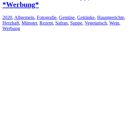
*Werbung*
2020
,
Allgemein
,
Fotografie
,
Gemüse
,
Getränke
,
Hauptgerichte
,
Herzhaft
,
Münster
,
Rezept
,
Safran
,
Suppe
,
Vegetarisch
,
Wein
,
Werbung