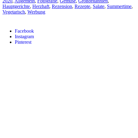
2020
,
Allgemein
,
Fotografie
,
Gemüse
,
Großbritannien
,
Hauptgerichte
,
Herzhaft
,
Rezension
,
Rezepte
,
Salate
,
Summertime
,
Vegetarisch
,
Werbung
Facebook
Instagram
Pinterest