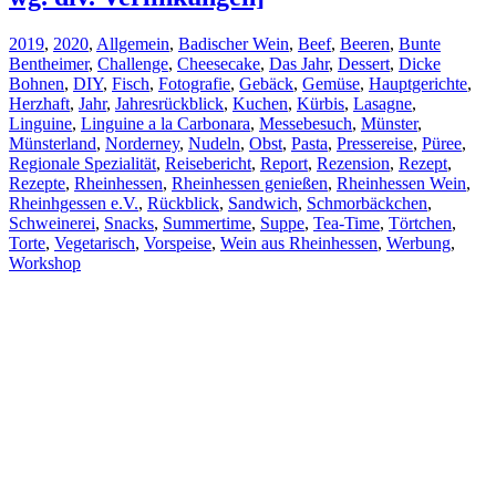
2019
,
2020
,
Allgemein
,
Badischer Wein
,
Beef
,
Beeren
,
Bunte
Bentheimer
,
Challenge
,
Cheesecake
,
Das Jahr
,
Dessert
,
Dicke
Bohnen
,
DIY
,
Fisch
,
Fotografie
,
Gebäck
,
Gemüse
,
Hauptgerichte
,
Herzhaft
,
Jahr
,
Jahresrückblick
,
Kuchen
,
Kürbis
,
Lasagne
,
Linguine
,
Linguine a la Carbonara
,
Messebesuch
,
Münster
,
Münsterland
,
Norderney
,
Nudeln
,
Obst
,
Pasta
,
Pressereise
,
Püree
,
Regionale Spezialität
,
Reisebericht
,
Report
,
Rezension
,
Rezept
,
Rezepte
,
Rheinhessen
,
Rheinhessen genießen
,
Rheinhessen Wein
,
Rheinhgessen e.V.
,
Rückblick
,
Sandwich
,
Schmorbäckchen
,
Schweinerei
,
Snacks
,
Summertime
,
Suppe
,
Tea-Time
,
Törtchen
,
Torte
,
Vegetarisch
,
Vorspeise
,
Wein aus Rheinhessen
,
Werbung
,
Workshop