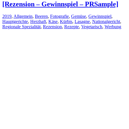
[Rezension – Gewinnspiel – PRSample]
2019
,
Allgemein
,
Beeren
,
Fotografie
,
Gemüse
,
Gewinnspiel
,
Hauptgerichte
,
Herzhaft
,
Käse
,
Kürbis
,
Lasagne
,
Nationalgericht
,
Regionale Spezialität
,
Rezension
,
Rezepte
,
Vegetarisch
,
Werbung