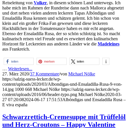
Reiseleitung von
Volker
, in diesem schönen Land unterwegs. Ich
habe mich im Rahmen der Rundreise dann nach Mallorca abgesetzt
und dort neben vielen anderen leckeren Tapas Albóndigas und
Ensaladilla Rusa kennen und schätzen gelernt. Ich bin schon von
klein auf ein großer Frika-Fan gewesen und diese leckeren
Hackbällchen in der Tomatensauce haben es mir echt angetan.
Ebenso der Ensaladilla Rusa, der so schön schlotzig ist. So macht
kulinarisch reisen viel Freude und es erweitert den kulinarischen
Horizont für Leckereien aus anderen Länder wie die
Madeleines
aus Frankreich.
teilen
merken
teilen
…
Weiterlesen...
27. März 2020
/
37 Kommentare
/
von
Michael Nölke
https://salzig-suess-lecker.de/wp-
content/uploads/2020/03/Albondigas-und-Ensaladilla-Rusa-9-von-
14.jpg
1000
668
Michael Nölke
https://salzig-suess-lecker.de/wp-
content/uploads/2016/06/header-typo.png
Michael Nölke
2020-03-
27 07:20:08
2024-06-17 17:51:53
Albóndigas und Ensaladilla Rusa –
E viva españa
Schwarzrettich-Cremesuppe mit Trüffelöl
und Herz-Croutons – Happy Valentine