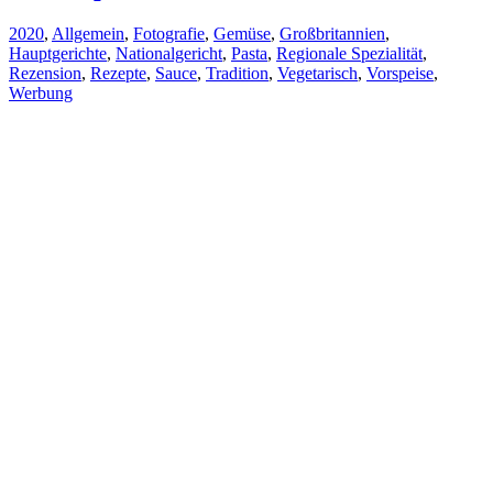
2020
,
Allgemein
,
Fotografie
,
Gemüse
,
Großbritannien
,
Hauptgerichte
,
Nationalgericht
,
Pasta
,
Regionale Spezialität
,
Rezension
,
Rezepte
,
Sauce
,
Tradition
,
Vegetarisch
,
Vorspeise
,
Werbung