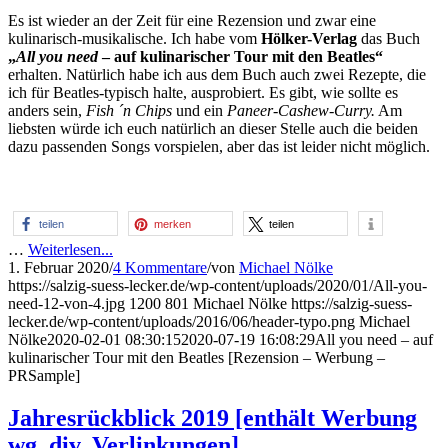
Es ist wieder an der Zeit für eine Rezension und zwar eine
kulinarisch-musikalische. Ich habe vom
Hölker-Verlag
das Buch
„
All you need
– auf kulinarischer Tour mit den Beatles“
erhalten. Natürlich habe ich aus dem Buch auch zwei Rezepte, die
ich für Beatles-typisch halte, ausprobiert. Es gibt, wie sollte es
anders sein,
Fish ´n Chips
und ein
Paneer-Cashew-Curry.
Am
liebsten würde ich euch natürlich an dieser Stelle auch die beiden
dazu passenden Songs vorspielen, aber das ist leider nicht möglich.
teilen
merken
teilen
…
Weiterlesen...
1. Februar 2020
/
4 Kommentare
/
von
Michael Nölke
https://salzig-suess-lecker.de/wp-content/uploads/2020/01/All-you-
need-12-von-4.jpg
1200
801
Michael Nölke
https://salzig-suess-
lecker.de/wp-content/uploads/2016/06/header-typo.png
Michael
Nölke
2020-02-01 08:30:15
2020-07-19 16:08:29
All you need – auf
kulinarischer Tour mit den Beatles [Rezension – Werbung –
PRSample]
Jahresrückblick 2019 [enthält Werbung
wg. div. Verlinkungen]