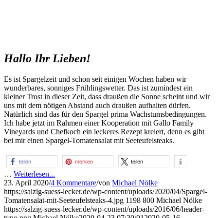
Hallo Ihr Lieben!
Es ist Spargelzeit und schon seit einigen Wochen haben wir
wunderbares, sonniges Frühlingswetter. Das ist zumindest ein
kleiner Trost in dieser Zeit, dass draußen die Sonne scheint und wir
uns mit dem nötigen Abstand auch draußen aufhalten dürfen.
Natürlich sind das für den Spargel prima Wachstumsbedingungen.
Ich habe jetzt im Rahmen einer Kooperation mit Gallo Family
Vineyards und Chefkoch ein leckeres Rezept kreiert, denn es gibt
bei mir einen Spargel-Tomatensalat mit Seeteufelsteaks.
teilen
merken
teilen
…
Weiterlesen...
23. April 2020
/
4 Kommentare
/
von
Michael Nölke
https://salzig-suess-lecker.de/wp-content/uploads/2020/04/Spargel-
Tomatensalat-mit-Seeteufelsteaks-4.jpg
1198
800
Michael Nölke
https://salzig-suess-lecker.de/wp-content/uploads/2016/06/header-
typo.png
Michael Nölke
2020-04-23 07:30:01
2020-05-16