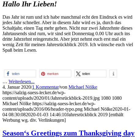
Hallo Ihr Lieben!
Das Jahr ist rum und ich habe manchmal echt den Eindruck es wird
jedes Jahr schneller. Aber in diesem Jahr wird es ja, durch das
Schaltjahr, einen Tag mehr geben. Nicht nur zwei Jahrzehnte dieses
Jahrtausends sind rum, wir sind seit Donnerstag 0.00 Uhr auch ins
dritte Jahrzehnt reingerutscht. Aber jetzt nehmt euch erst mal ein
wenig Zeit für meinen Jahresrückblick 2019. Ich wünsche euch viel
Spaß beim Lesen.
teilen
merken
teilen
…
Weiterlesen...
4. Januar 2020
/
1 Kommentar
/
von
Michael Nölke
https://salzig-suess-lecker.de/wp-
content/uploads/2020/01/Jahresrückblick-2019.jpg
1080
1080
Michael Nölke
https://salzig-suess-lecker.de/wp-
content/uploads/2016/06/header-typo.png
Michael Nölke
2020-01-
04 08:30:08
2020-01-03 14:46:10
Jahresrückblick 2019 [enthält
Werbung wg. div. Verlinkungen]
Season‘s Greetings zum Thanksgiving day