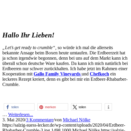
Hallo Ihr Lieben!
„Let’s get ready to crumble“,
so würde ich mal die allerseits
bekannte Ansage beim Boxen heute umtaufen. Die Erdbeerzeit hat
ja schon irgendwie begonnen, denn bei uns auf dem Markt kann ich
überall schon deutsche Ware kaufen. Da kann ich mich natürlich bei
Erdbeeren nur schwer zurückhalten. Ich habe jetzt im Rahmen einer
Kooperation mit
Gallo Family
Vineyards
und
Chefkoch
ein
leckeres Rezept kreiert, denn es gibt bei mir ein Erdbeer-Rhabarber-
Crumble.
teilen
merken
teilen
…
Weiterlesen...
3. Mai 2020
/
3 Kommentare
/
von
Michael Nölke
https://salzig-suess-lecker.de/wp-content/uploads/2020/04/Erdbeer-
Rhabarber-Crumble-3.jpg
1498
1000
Michael Nölke
https://salzig-